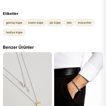
Etiketler
gümüş küpe
kadın küpe
şık küpe
takı
mücevher
hediye küpe
Benzer Ürünler