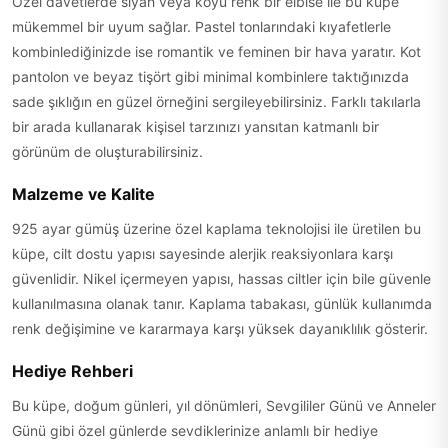
Özel davetlerde siyah veya koyu renk bir elbise ile bu küpe
mükemmel bir uyum sağlar. Pastel tonlarındaki kıyafetlerle
kombinlediğinizde ise romantik ve feminen bir hava yaratır. Kot
pantolon ve beyaz tişört gibi minimal kombinlere taktığınızda
sade şıklığın en güzel örneğini sergileyebilirsiniz. Farklı takılarla
bir arada kullanarak kişisel tarzınızı yansıtan katmanlı bir
görünüm de oluşturabilirsiniz.
Malzeme ve Kalite
925 ayar gümüş üzerine özel kaplama teknolojisi ile üretilen bu
küpe, cilt dostu yapısı sayesinde alerjik reaksiyonlara karşı
güvenlidir. Nikel içermeyen yapısı, hassas ciltler için bile güvenle
kullanılmasına olanak tanır. Kaplama tabakası, günlük kullanımda
renk değişimine ve kararmaya karşı yüksek dayanıklılık gösterir.
Hediye Rehberi
Bu küpe, doğum günleri, yıl dönümleri, Sevgililer Günü ve Anneler
Günü gibi özel günlerde sevdiklerinize anlamlı bir hediye