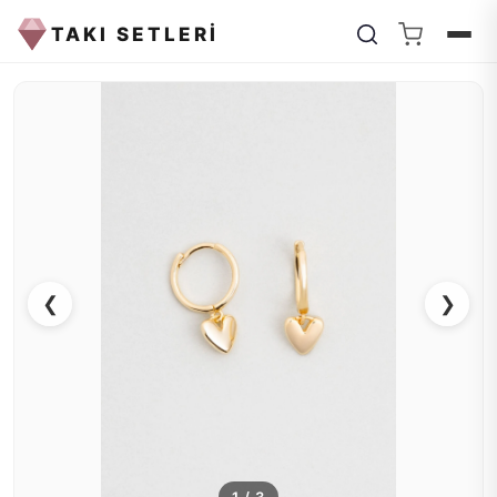
TAKI SETLERİ
❮
❯