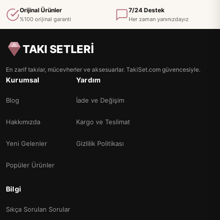
Orijinal Ürünler
7/24 Destek
%100 orijinal garanti
Her zaman yanınızdayız
TAKI SETLERİ
En zarif takılar, mücevherler ve aksesuarlar. TakiSet.com güvencesiyle.
Kurumsal
Yardım
Blog
İade ve Değişim
Hakkımızda
Kargo ve Teslimat
Yeni Gelenler
Gizlilik Politikası
Popüler Ürünler
Bilgi
Sıkça Sorulan Sorular