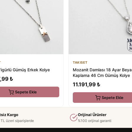
T
TAKISET
igürlü Gümüş Erkek Kolye
Mozanit Damlası 18 Ayar Beyaz
Kaplama 46 Cm Gümüş Kolye
,99 ₺
11.191,99 ₺
Sepete Ekle
Sepete Ekle
tsiz Kargo
Orijinal Ürünler
TL üzeri siparişlerde
%100 orijinal garanti