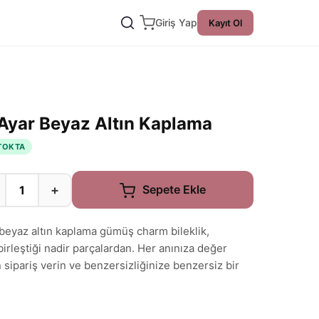
Giriş Yap
Kayıt Ol
Ayar Beyaz Altın Kaplama
TOKTA
+
Sepete Ekle
beyaz altın kaplama gümüş charm bileklik,
birleştiği nadir parçalardan. Her anınıza değer
 sipariş verin ve benzersizliğinize benzersiz bir