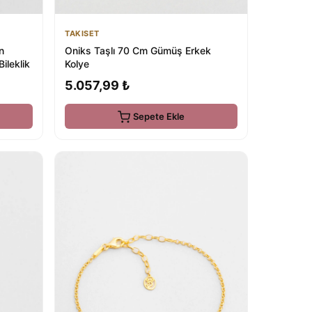
TAKISET
n
Oniks Taşlı 70 Cm Gümüş Erkek
ileklik
Kolye
5.057,99 ₺
Sepete Ekle