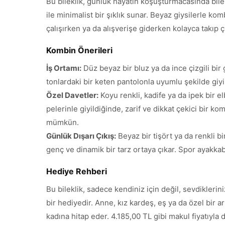
Bu bileklik, günlük hayatın koşuşturmacasında bile
ile minimalist bir şıklık sunar. Beyaz giysilerle k
çalışırken ya da alışverişe giderken kolayca takıp çı
Kombin Önerileri
İş Ortamı:
Düz beyaz bir bluz ya da ince çizgili bir
tonlardaki bir keten pantolonla uyumlu şekilde giyil
Özel Davetler:
Koyu renkli, kadife ya da ipek bir e
pelerinle giyildiğinde, zarif ve dikkat çekici bir
mümkün.
Günlük Dışarı Çıkış:
Beyaz bir tişört ya da renkli b
genç ve dinamik bir tarz ortaya çıkar. Spor ayakkabıl
Hediye Rehberi
Bu bileklik, sadece kendiniz için değil, sevdiklerin
bir hediyedir. Anne, kız kardeş, eş ya da özel bir a
kadına hitap eder. 4.185,00 TL gibi makul fiyatıyl