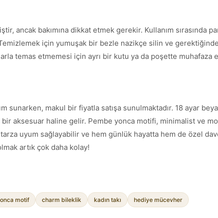
iştir, ancak bakımına dikkat etmek gerekir. Kullanım sırasında p
 Temizlemek için yumuşak bir bezle nazikçe silin ve gerektiğinde 
ılarla temas etmemesi için ayrı bir kutu ya da poşette muhafaza et
rım sunarken, makul bir fiyatla satışa sunulmaktadır. 18 ayar be
z bir aksesuar haline gelir. Pembe yonca motifi, minimalist ve m
r tarza uyum sağlayabilir ve hem günlük hayatta hem de özel dave
i olmak artık çok daha kolay!
onca motif
charm bileklik
kadın takı
hediye mücevher