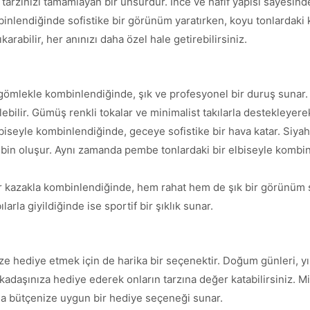
 tarzınızı tamamlayan bir unsurdur. İnce ve hafif yapısı sayesi
ombinlendiğinde sofistike bir görünüm yaratırken, koyu tonlardak
karabilir, her anınızı daha özel hale getirebilirsiniz.
 gömlekle kombinlendiğinde, şık ve profesyonel bir duruş sunar. 
ebilir. Gümüş renkli tokalar ve minimalist takılarla destekleyere
lbiseyle kombinlendiğinde, geceye sofistike bir hava katar. Siya
 kombin oluşur. Aynı zamanda pembe tonlardaki bir elbiseyle komb
ir kazakla kombinlendiğinde, hem rahat hem de şık bir görünüm sa
arla giyildiğinde ise sportif bir şıklık sunar.
ize hediye etmek için de harika bir seçenektir. Doğum günleri, yıl 
rkadaşınıza hediye ederek onların tarzına değer katabilirsiniz. M
a da bütçenize uygun bir hediye seçeneği sunar.