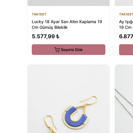
TAKISET
TAKISE
Lucky 18 Ayar Sarı Altın Kaplama 19
Ay Işığ
Cm Gümüş Bileklik
19 Cm 
5.577,99 ₺
6.877
Sepete Ekle