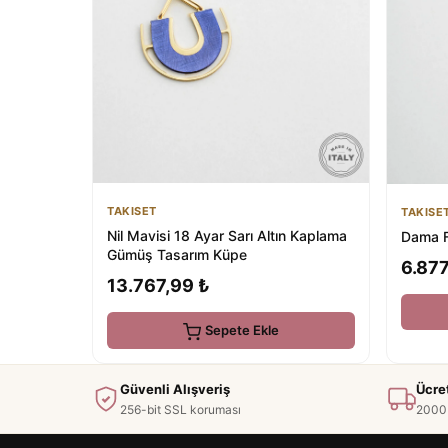
TAKISET
TAKISE
Nil Mavisi 18 Ayar Sarı Altın Kaplama
Dama F
Gümüş Tasarım Küpe
6.877
13.767,99 ₺
Sepete Ekle
Güvenli Alışveriş
Ücre
256-bit SSL koruması
2000 