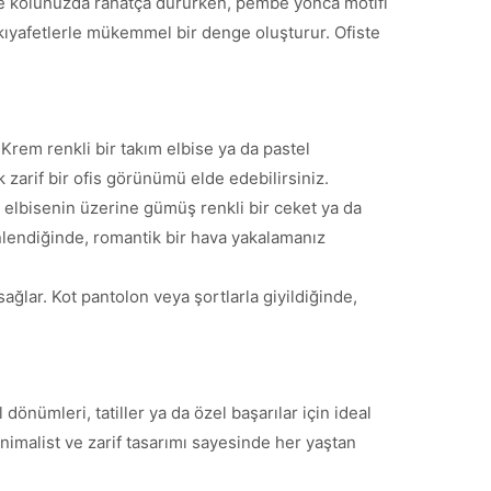
nde kolunuzda rahatça dururken, pembe yonca motifi
i kıyafetlerle mükemmel bir denge oluşturur. Ofiste
Krem renkli bir takım elbise ya da pastel
k zarif bir ofis görünümü elde edebilirsiniz.
h elbisenin üzerine gümüş renkli bir ceket ya da
inlendiğinde, romantik bir hava yakalamanız
ğlar. Kot pantolon veya şortlarla giyildiğinde,
dönümleri, tatiller ya da özel başarılar için ideal
inimalist ve zarif tasarımı sayesinde her yaştan