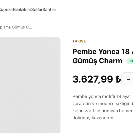
Küpeler
Bileklikler
Setler
Saatler
aplama Gümüş C...
TAKISET
Pembe Yonca 18 
Gümüş Charm
S
3.627,99 ₺
−
Pembe yonca motifli 18 ayar 
zarafetin ve modern şıklığın 
katan zarif tasarımıyla hemen
dokunuş kazandırın.