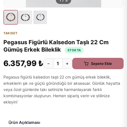
1
/
3
TAKISET
Pegasus Figürlü Kalsedon Taşlı 22 Cm
Gümüş Erkek Bileklik
STOKTA
6.357,99 ₺
−
+
Sepete Ekle
Pegasus figürlü kalsedon taşlı 22 cm gümüş erkek bileklik,
erkeklerin şık ve güçlü göründüğü bir aksesuar. Günlük hayatta
veya özel günlerde takı setinizle harmanlayarak farklı
kombinasyonlar oluşturun. Hemen sipariş verin ve stilinize
ekleyin!
Ürün Açıklaması