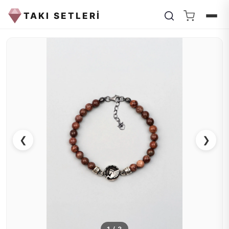
TAKI SETLERİ
❮
❯