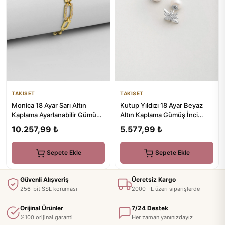
TAKISET
TAKISET
Monica 18 Ayar Sarı Altın
Kutup Yıldızı 18 Ayar Beyaz
Kaplama Ayarlanabilir Gümüş
Altın Kaplama Gümüş İnci
Zincir Bileklik
Küpe
10.257,99 ₺
5.577,99 ₺
Sepete Ekle
Sepete Ekle
Güvenli Alışveriş
Ücretsiz Kargo
256-bit SSL koruması
2000 TL üzeri siparişlerde
Orijinal Ürünler
7/24 Destek
%100 orijinal garanti
Her zaman yanınızdayız