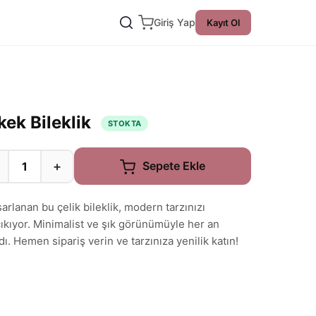
Giriş Yap
Kayıt Ol
kek Bileklik
STOKTA
+
Sepete Ekle
arlanan bu çelik bileklik, modern tarzınızı
ıkıyor. Minimalist ve şık görünümüyle her an
ı. Hemen sipariş verin ve tarzınıza yenilik katın!