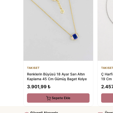
TAKISET
TAKISE
Renklerin Büyüsü 18 Ayar Sarı Altın
Ç Harf
Kaplama 45 Cm Gümüş Baget Kolye
19 Cm 
3.901,99 ₺
2.457
Sepete Ekle
Güvenli Alışveriş
Ücre