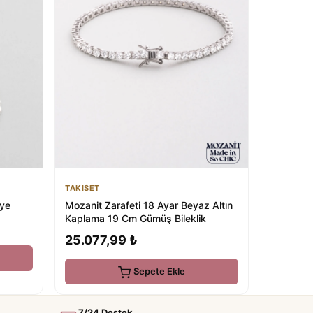
TAKISET
Mozanit Zarafeti 18 Ayar Beyaz Altın
lye
Kaplama 19 Cm Gümüş Bileklik
25.077,99 ₺
Sepete Ekle
7/24 Destek