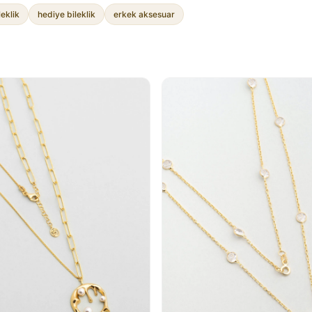
leklik
hediye bileklik
erkek aksesuar