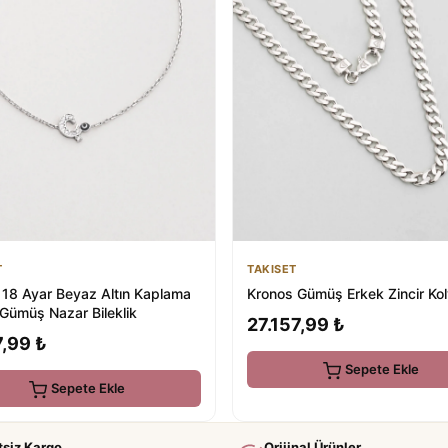
T
TAKISET
i 18 Ayar Beyaz Altın Kaplama
Kronos Gümüş Erkek Zincir Ko
Gümüş Nazar Bileklik
27.157,99 ₺
,99 ₺
Sepete Ekle
Sepete Ekle
tsiz Kargo
Orijinal Ürünler