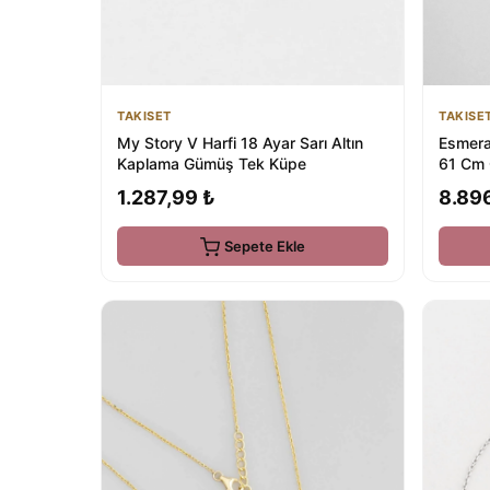
TAKISET
TAKISE
My Story V Harfi 18 Ayar Sarı Altın
Esmera
Kaplama Gümüş Tek Küpe
61 Cm 
1.287,99 ₺
8.89
Sepete Ekle