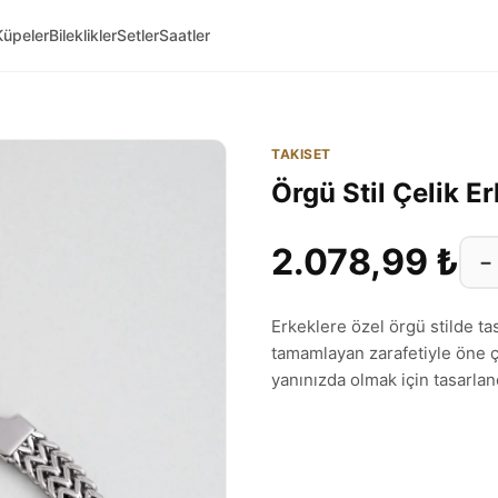
Küpeler
Bileklikler
Setler
Saatler
TAKISET
Örgü Stil Çelik Er
2.078,99 ₺
−
Erkeklere özel örgü stilde tas
tamamlayan zarafetiyle öne ç
yanınızda olmak için tasarland