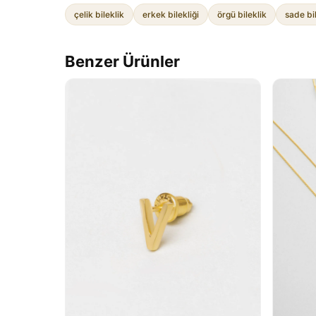
çelik bileklik
erkek bilekliği
örgü bileklik
sade bi
Benzer Ürünler