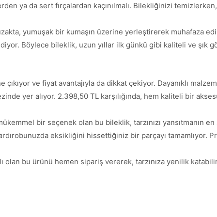
en ya da sert fırçalardan kaçınılmalı. Bilekliğinizi temizlerken,
akta, yumuşak bir kumaşın üzerine yerleştirerek muhafaza edi
yor. Böylece bileklik, uzun yıllar ilk günkü gibi kaliteli ve şık
a öne çıkıyor ve fiyat avantajıyla da dikkat çekiyor. Dayanıklı ma
ezinde yer alıyor. 2.398,50 TL karşılığında, hem kaliteli bir akse
mükemmel bir seçenek olan bu bileklik, tarzınızı yansıtmanın en
gardırobunuzda eksikliğini hissettiğiniz bir parçayı tamamlıyor.
ı olan bu ürünü hemen sipariş vererek, tarzınıza yenilik katabilirs