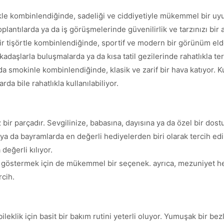
e kombinlendiğinde, sadeliği ve ciddiyetiyle mükemmel bir uyum 
plantılarda ya da iş görüşmelerinde güvenilirlik ve tarzınızı bir
ir tişörtle kombinlendiğinde, sportif ve modern bir görünüm elde 
kadaşlarla buluşmalarda ya da kısa tatil gezilerinde rahatlıkla te
a smokinle kombinlendiğinde, klasik ve zarif bir hava katıyor. 
da bile rahatlıkla kullanılabiliyor.
 bir parçadır. Sevgilinize, babasına, dayısına ya da özel bir do
ya da bayramlarda en değerli hediyelerden biri olarak tercih edil
değerli kılıyor.
i göstermek için de mükemmel bir seçenek. ayrıca, mezuniyet hed
rcih.
eklik için basit bir bakım rutini yeterli oluyor. Yumuşak bir bezl