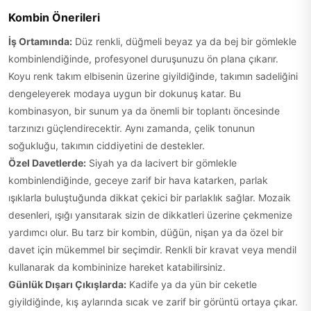
Kombin Önerileri
İş Ortamında:
Düz renkli, düğmeli beyaz ya da bej bir gömlekle
kombinlendiğinde, profesyonel duruşunuzu ön plana çıkarır.
Koyu renk takım elbisenin üzerine giyildiğinde, takımın sadeliğini
dengeleyerek modaya uygun bir dokunuş katar. Bu
kombinasyon, bir sunum ya da önemli bir toplantı öncesinde
tarzınızı güçlendirecektir. Aynı zamanda, çelik tonunun
soğukluğu, takımın ciddiyetini de destekler.
Özel Davetlerde:
Siyah ya da lacivert bir gömlekle
kombinlendiğinde, geceye zarif bir hava katarken, parlak
ışıklarla buluştuğunda dikkat çekici bir parlaklık sağlar. Mozaik
desenleri, ışığı yansıtarak sizin de dikkatleri üzerine çekmenize
yardımcı olur. Bu tarz bir kombin, düğün, nişan ya da özel bir
davet için mükemmel bir seçimdir. Renkli bir kravat veya mendil
kullanarak da kombininize hareket katabilirsiniz.
Günlük Dışarı Çıkışlarda:
Kadife ya da yün bir ceketle
giyildiğinde, kış aylarında sıcak ve zarif bir görüntü ortaya çıkar.