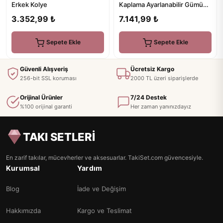
Kaplama Ayarlanabilir Gümüş
Erkek Kolye
Yüzük
7.141,99 ₺
3.352,99 ₺
Sepete Ekle
Sepete Ekle
Güvenli Alışveriş
Ücretsiz Kargo
256-bit SSL koruması
2000 TL üzeri siparişlerde
Orijinal Ürünler
7/24 Destek
%100 orijinal garanti
Her zaman yanınızdayız
TAKI SETLERİ
En zarif takılar, mücevherler ve aksesuarlar. TakiSet.com güvencesiyle.
Kurumsal
Yardım
Blog
İade ve Değişim
Hakkımızda
Kargo ve Teslimat