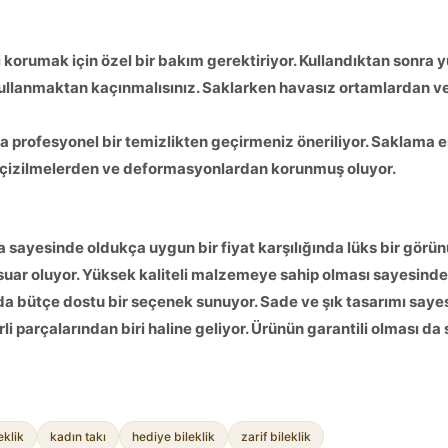
 korumak için özel bir bakım gerektiriyor. Kullandıktan sonra y
kullanmaktan kaçınmalısınız. Saklarken havasız ortamlardan ve 
arla profesyonel bir temizlikten geçirmeniz öneriliyor. Saklama
e çizilmelerden ve deformasyonlardan korunmuş oluyor.
ama sayesinde oldukça uygun bir fiyat karşılığında lüks bir gör
suar oluyor. Yüksek kaliteli malzemeye sahip olması sayesinde
 da bütçe dostu bir seçenek sunuyor. Sade ve şık tasarımı saye
i parçalarından biri haline geliyor. Ürünün garantili olması da
eklik
kadın takı
hediye bileklik
zarif bileklik