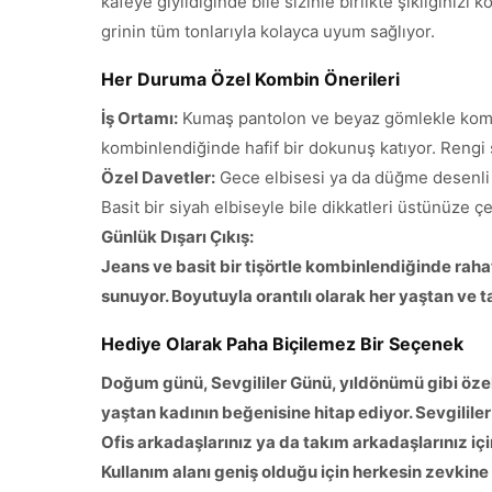
kafeye giyildiğinde bile sizinle birlikte şıklığınız
grinin tüm tonlarıyla kolayca uyum sağlıyor.
Her Duruma Özel Kombin Önerileri
İş Ortamı:
Kumaş pantolon ve beyaz gömlekle kombi
kombinlendiğinde hafif bir dokunuş katıyor. Rengi 
Özel Davetler:
Gece elbisesi ya da düğme desenli bir
Basit bir siyah elbiseyle bile dikkatleri üstünüze çe
Günlük Dışarı Çıkış:
Jeans ve basit bir tişörtle kombinlendiğinde raha
sunuyor. Boyutuyla orantılı olarak her yaştan ve 
Hediye Olarak Paha Biçilemez Bir Seçenek
Doğum günü, Sevgililer Günü, yıldönümü gibi özel 
yaştan kadının beğenisine hitap ediyor. Sevgililer
Ofis arkadaşlarınız ya da takım arkadaşlarınız iç
Kullanım alanı geniş olduğu için herkesin zevkine