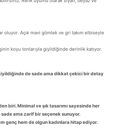
akabilirsiniz. Renk uyumu olarak siyah, beyaz ve
oluyor. Açık mavi gömlek ve gri takım elbiseyle
nin koyu tonlarıyla giyildiğinde derinlik katıyor.
giyildiğinde de sade ama dikkat çekici bir detay
en biri. Minimal ve şık tasarımı sayesinde her
in sade ama zarif bir seçenek sunuyor.
hem genç hem de olgun kadınlara hitap ediyor.