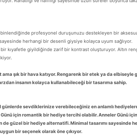
ı koruyor. Rahatlığı ve hafifliği sayesinde uzun süreler boyunca t
nlendiğinde profesyonel duruşunuzu destekleyen bir aksesuar 
sayesinde herhangi bir desenli giysiye kolayca uyum sağlıyor.
 kıyafetle giyildiğinde zarif bir kontrast oluşturuyor. Altın rengi
kiyor.
t ama şık bir hava katıyor. Rengarenk bir etek ya da elbiseyle 
tarzdan insanın kolayca kullanabileceği bir tasarıma sahip.
günlerde sevdiklerinize verebileceğiniz en anlamlı hediyelerd
 Günü için romantik bir hediye tercihi olabilir. Anneler Günü iç
in de güzel bir hediye alternatifi. Minimal tasarımı sayesinde 
 uygun bir seçenek olarak öne çıkıyor.