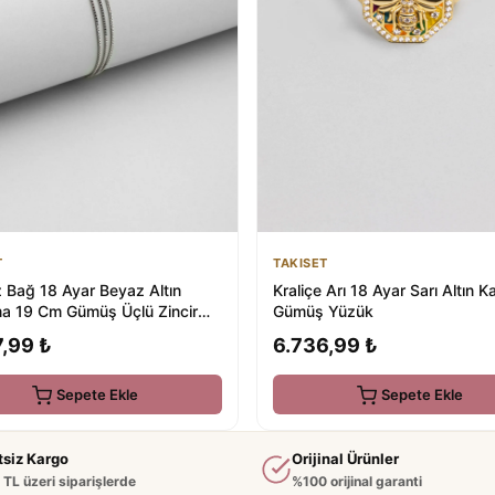
T
TAKISET
 Bağ 18 Ayar Beyaz Altın
Kraliçe Arı 18 Ayar Sarı Altın 
a 19 Cm Gümüş Üçlü Zincir
Gümüş Yüzük
,99 ₺
6.736,99 ₺
Sepete Ekle
Sepete Ekle
tsiz Kargo
Orijinal Ürünler
TL üzeri siparişlerde
%100 orijinal garanti