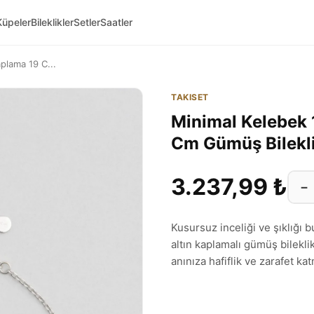
Küpeler
Bileklikler
Setler
Saatler
aplama 19 C...
TAKISET
Minimal Kelebek 
Cm Gümüş Bilekl
3.237,99 ₺
−
Kusursuz inceliği ve şıklığı 
altın kaplamalı gümüş bilekli
anınıza hafiflik ve zarafet ka