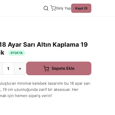
Giriş Yap
Kayıt Ol
18 Ayar Sarı Altın Kaplama 19
ik
STOKTA
+
Sepete Ekle
buluşturan minimal kelebek tasarımlı bu 18 ayar sarı
k, 19 cm uzunluğunda zarif bir aksesuar. Her
tmak için hemen sipariş verin!