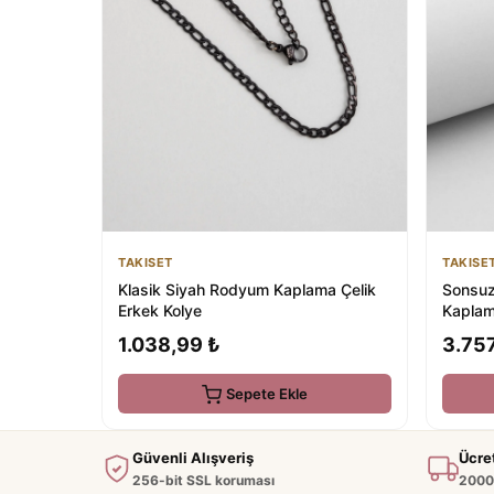
TAKISET
TAKISE
Klasik Siyah Rodyum Kaplama Çelik
Sonsuz
Erkek Kolye
Kaplam
Bileklik
1.038,99 ₺
3.757
Sepete Ekle
Güvenli Alışveriş
Ücre
256-bit SSL koruması
2000 