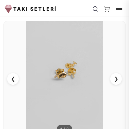
TAKI SETLERİ
❮
❯