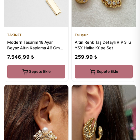
TAKISET
Takıştır
Modern Tasarım 18 Ayar
Altın Renk Taş Detaylı VİP 3'lü
Beyaz Altın Kaplama 46 Cm
YSX Halka Küpe Set
Gümüş Kolye
7.546,99 ₺
259,99 ₺
Sepete Ekle
Sepete Ekle