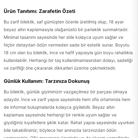
Ürün Tanıtımı: Zarafetin Özeti
Bu zarif bileklik, saf gümüşten özenle üretilmiş olup, 18 ayar
beyaz altın kaplamasıyla olağanüstü bir parlaklık sunmaktadır.
Minimal tasarımı sayesinde her stile kolayca uyum sağlar ve
hiçbir detaydan ödün vermeden sade bir estetik sunar. Boyutu
18 cm olan bu bileklik, ince ve hafif yapısıyla gün boyu rahatlıkla
kullanılabilir. Herhangi bir taş kullanılmamasından dolayı, sadeliği
ve zarifliği öne çıkararak dikkatleri üzerine çekmektedir.
Günlük Kullanım: Tarzınıza Dokunuş
Bu bileklik, günlük giyiminizin vazgeçilmez bir parçası olmaya
adaydır. İnce ve zarif yapısı sayesinde hem ofis ortamında hem
de informal buluşmalarda kolayca giyilebilir. Beyaz altın
kaplaması sayesinde herhangi bir renkle uyum sağlar ve
giydiğiniz kıyafetlere şıklık katar. Rahat yapısı sayesinde uyurken
bile takabilirsiniz; böylece her anınızda tarzınızdan ödün
vermezsiniz. Ofis masanızın üzerinde ya da akşam yemeğinde