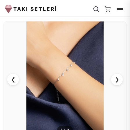
TAKI SETLERİ
❮
❯