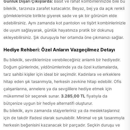
Günlük Dışarı Çıkışlarda:
Basit ve rahat kombinlerinizde bile bu
bileklik, tarzınıza zarafet katacaktır. Beyaz, bej ya da açık renkli
gömleklerinizle birlikte giyerek sade ve şık bir görünüm elde
edebilirsiniz. Aynı zamanda kot pantolon ve tişört kombinlerinizle
de uyum sağlayarak, günlük hayatınıza pratik bir dokunuş
ekleyebilirsiniz. Şık duruşuyla her ortamda öne çıkmanızı sağlar.
Hediye Rehberi: Özel Anların Vazgeçilmez Detayı
Bu bileklik, sevdiklerinize verebileceğiniz anlamlı bir hediyedir.
Doğum günlerinde, yıldönümlerinde ya da özel kutlamalarda,
tarz sahibi kişiler için ideal bir seçimdir. Kadınlara ve erkeklere
hitap eden şık tasarımıyla, herkesin zevkine hitap edebilir. Ofis
çalışanlarına, annelere ya da sevgililere hediye etmek için
mükemmel bir seçenek sunar.
3.285,00 TL
fiyatıyla da
bütçenize uygun bir hediye alternatifi oluşturur.
Bu bileklik, aynı zamanda stajyerleriniz ya da meslektaşlarınız
için de takdir ifadesi olarak sunulabilir. Minimal ve şık tasarımıyla
herkesin beğenisini kazanacak bir parçadır. Seçkin duruşu ve