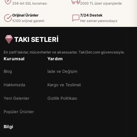
256-bit SSL koruması
2000 TL üzeri siparişlerde
Orijinal Ürünler
7/24 Destek
%100 orijinal garanti
Her zaman yanınızdayız
TAKI SETLERİ
En zarif takılar, mücevherler ve aksesuarlar. TakiSet.com güvencesiyle.
Kurumsal
Yardım
Blog
İade ve Değişim
Hakkımızda
Kargo ve Teslimat
Yeni Gelenler
Gizlilik Politikası
Popüler Ürünler
Bilgi