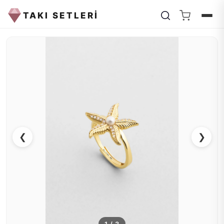
TAKI SETLERİ
❮
❯