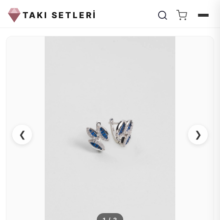
TAKI SETLERİ
❮
❯