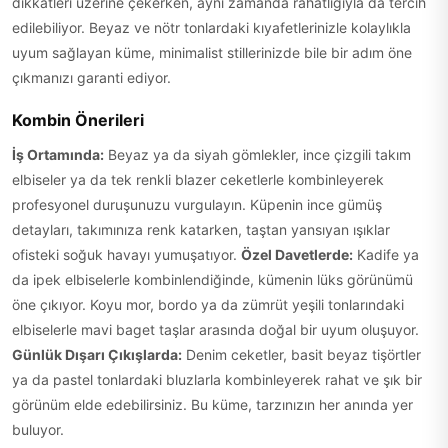
dikkatleri üzerine çekerken, aynı zamanda rahatlığıyla da tercih
edilebiliyor. Beyaz ve nötr tonlardaki kıyafetlerinizle kolaylıkla
uyum sağlayan küme, minimalist stillerinizde bile bir adım öne
çıkmanızı garanti ediyor.
Kombin Önerileri
İş Ortamında:
Beyaz ya da siyah gömlekler, ince çizgili takım
elbiseler ya da tek renkli blazer ceketlerle kombinleyerek
profesyonel duruşunuzu vurgulayın. Küpenin ince gümüş
detayları, takımınıza renk katarken, taştan yansıyan ışıklar
ofisteki soğuk havayı yumuşatıyor.
Özel Davetlerde:
Kadife ya
da ipek elbiselerle kombinlendiğinde, kümenin lüks görünümü
öne çıkıyor. Koyu mor, bordo ya da zümrüt yeşili tonlarındaki
elbiselerle mavi baget taşlar arasında doğal bir uyum oluşuyor.
Günlük Dışarı Çıkışlarda:
Denim ceketler, basit beyaz tişörtler
ya da pastel tonlardaki bluzlarla kombinleyerek rahat ve şık bir
görünüm elde edebilirsiniz. Bu küme, tarzınızın her anında yer
buluyor.