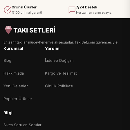
Orijinal Ürünler
7/24 Destek
%100 orijinal garanti
Her zaman yanınızdayız
TAKI SETLERİ
En zarif takılar, mücevherler ve aksesuarlar. TakiSet.com güvencesiyle.
Kurumsal
Yardım
Blog
İade ve Değişim
Hakkımızda
Kargo ve Teslimat
Yeni Gelenler
Gizlilik Politikası
Popüler Ürünler
Bilgi
Sıkça Sorulan Sorular