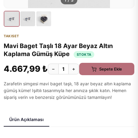
1
/
3
TAKISET
Mavi Baget Taşlı 18 Ayar Beyaz Altın
Kaplama Gümüş Küpe
STOKTA
4.667,99 ₺
−
+
Sepete Ekle
Zarafetin simgesi mavi baget taşlı, 18 ayar beyaz altın kaplama
gümüş küme! Işıltılı tasarımıyla her anınıza şıklık katın. Hemen
sipariş verin ve benzersiz görünümünüzü tamamlayın!
Ürün Açıklaması