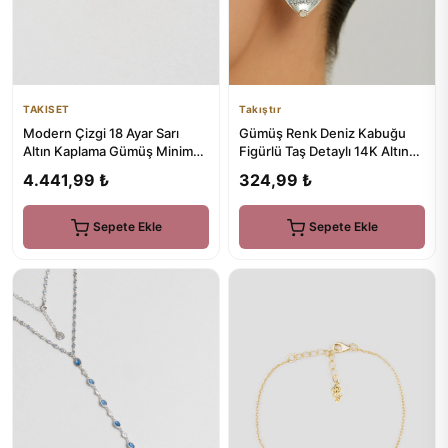
TAKISET
Takıştır
Modern Çizgi 18 Ayar Sarı
Gümüş Renk Deniz Kabuğu
Altın Kaplama Gümüş Minimal
Figürlü Taş Detaylı 14K Altın
Yüzük
Kaplama TX Küpe (Çift)
4.441,99 ₺
324,99 ₺
Sepete Ekle
Sepete Ekle