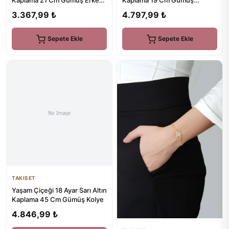
Kaplama 21 Cm Gümüş Erkek
Kaplama 19 Cm Gümüş
Bileklik
Minimal Kalp Bileklik
3.367,99 ₺
4.797,99 ₺
Sepete Ekle
Sepete Ekle
TAKISET
Yaşam Çiçeği 18 Ayar Sarı Altın
Kaplama 45 Cm Gümüş Kolye
4.846,99 ₺