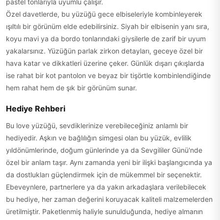
pastel tonlarıyla uyumlu çalışır.
Özel davetlerde, bu yüzüğü gece elbiseleriyle kombinleyerek
ışıltılı bir görünüm elde edebilirsiniz. Siyah bir elbisenin yanı sıra,
koyu mavi ya da bordo tonlarındaki giysilerle de zarif bir uyum
yakalarsınız. Yüzüğün parlak zirkon detayları, geceye özel bir
hava katar ve dikkatleri üzerine çeker. Günlük dışarı çıkışlarda
ise rahat bir kot pantolon ve beyaz bir tişörtle kombinlendiğinde
hem rahat hem de şık bir görünüm sunar.
Hediye Rehberi
Bu love yüzüğü, sevdiklerinize verebileceğiniz anlamlı bir
hediyedir. Aşkın ve bağlılığın simgesi olan bu yüzük, evlilik
yıldönümlerinde, doğum günlerinde ya da Sevgililer Günü'nde
özel bir anlam taşır. Aynı zamanda yeni bir ilişki başlangıcında ya
da dostlukları güçlendirmek için de mükemmel bir seçenektir.
Ebeveynlere, partnerlere ya da yakın arkadaşlara verilebilecek
bu hediye, her zaman değerini koruyacak kaliteli malzemelerden
üretilmiştir. Paketlenmiş haliyle sunulduğunda, hediye almanın