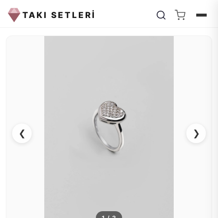
TAKI SETLERİ
❮
❯