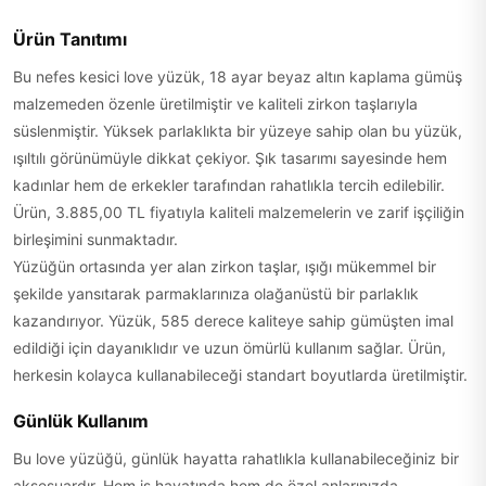
Ürün Tanıtımı
Bu nefes kesici love yüzük, 18 ayar beyaz altın kaplama gümüş
malzemeden özenle üretilmiştir ve kaliteli zirkon taşlarıyla
süslenmiştir. Yüksek parlaklıkta bir yüzeye sahip olan bu yüzük,
ışıltılı görünümüyle dikkat çekiyor. Şık tasarımı sayesinde hem
kadınlar hem de erkekler tarafından rahatlıkla tercih edilebilir.
Ürün, 3.885,00 TL fiyatıyla kaliteli malzemelerin ve zarif işçiliğin
birleşimini sunmaktadır.
Yüzüğün ortasında yer alan zirkon taşlar, ışığı mükemmel bir
şekilde yansıtarak parmaklarınıza olağanüstü bir parlaklık
kazandırıyor. Yüzük, 585 derece kaliteye sahip gümüşten imal
edildiği için dayanıklıdır ve uzun ömürlü kullanım sağlar. Ürün,
herkesin kolayca kullanabileceği standart boyutlarda üretilmiştir.
Günlük Kullanım
Bu love yüzüğü, günlük hayatta rahatlıkla kullanabileceğiniz bir
aksesuardır. Hem iş hayatında hem de özel anlarınızda