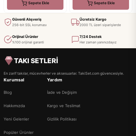
Sepete Ekle
Sepete Ekle
Güvenli Alışveriş
Ücretsiz Kargo
256-bit SSL koruması
2000 TL üzeri siparişlerde
Orijinal Ürünler
7/24 Destek
%100 orijinal garanti
Her zaman yanınızdayız
TAKI SETLERİ
En zarif takılar, mücevherler ve aksesuarlar. TakiSet.com güvencesiyle.
Kurumsal
Yardım
Blog
İade ve Değişim
Hakkımızda
Kargo ve Teslimat
Yeni Gelenler
Gizlilik Politikası
Popüler Ürünler