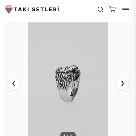
TAKI SETLERİ
❮
❯