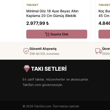
TAKISET
TAKISE
Minimal Göz 18 Ayar Beyaz Altın
Koç Bu
Kaplama 20 Cm Gümüş Bileklik
45 Cm 
2.977,99 ₺
4.84
Sepete Ekle
Güvenli Alışveriş
Ücre
256-bit SSL koruması
2000 
TAKI SETLERİ
En zarif takılar, mücevherler ve aksesuarlar.
TakiSet.com güvencesiyle.
© 2026 TakiSet.com. Tüm hakları saklıdır.