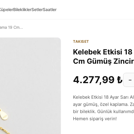
Küpeler
Bileklikler
Setler
Saatler
lama 19 Cm...
TAKISET
Kelebek Etkisi 18
Cm Gümüş Zincir 
4.277,99 ₺
−
Kelebek Etkisi 18 Ayar Sarı 
ayar gümüş, özel kaplama. Zar
bir bileklik. Günlük kullanım
Hemen sipariş verin!