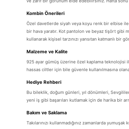
ve zarif bir görünüm elde edebilirsiniz. Hafta sonu dı
Kombin Önerileri
Özel davetlerde siyah veya koyu renk bir elbise il
bir hava yaratır. Kot pantolon ve beyaz tişört gibi m
kullanarak kişisel tarzınızı yansıtan katmanlı bir g
Malzeme ve Kalite
925 ayar gümüş üzerine özel kaplama teknolojisi ile 
hassas ciltler için bile güvenle kullanılmasına ola
Hediye Rehberi
Bu bileklik, doğum günleri, yıl dönümleri, Sevgili
yeni iş gibi başarıları kutlamak için de harika bir 
Bakım ve Saklama
Takılarınızı kullanmadığınız zamanlarda yumuşak k