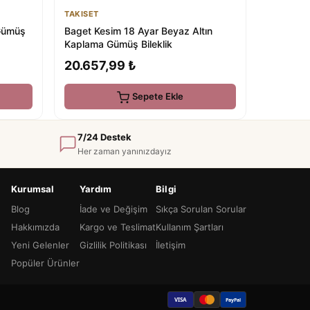
TAKISET
Gümüş
Baget Kesim 18 Ayar Beyaz Altın
Kaplama Gümüş Bileklik
20.657,99 ₺
Sepete Ekle
7/24 Destek
Her zaman yanınızdayız
Kurumsal
Yardım
Bilgi
Blog
İade ve Değişim
Sıkça Sorulan Sorular
Hakkımızda
Kargo ve Teslimat
Kullanım Şartları
Yeni Gelenler
Gizlilik Politikası
İletişim
Popüler Ürünler
VISA
PayPal