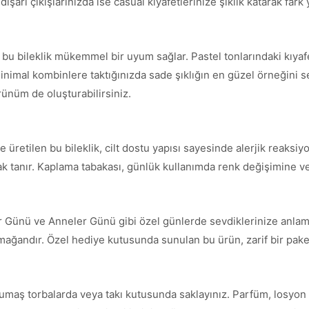
şarı çıkışlarınızda ise casual kıyafetlerinize şıklık katarak fark y
e bu bileklik mükemmel bir uyum sağlar. Pastel tonlarındaki kıya
inimal kombinlere taktığınızda sade şıklığın en güzel örneğini serg
örünüm de oluşturabilirsiniz.
üretilen bu bileklik, cilt dostu yapısı sayesinde alerjik reaksiyo
nak tanır. Kaplama tabakası, günlük kullanımda renk değişimine ve
ler Günü ve Anneler Günü gibi özel günlerde sevdiklerinize anlaml
armağandır. Özel hediye kutusunda sunulan bu ürün, zarif bir paket
umaş torbalarda veya takı kutusunda saklayınız. Parfüm, losyon 