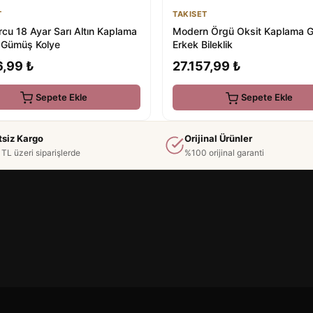
T
TAKISET
rcu 18 Ayar Sarı Altın Kaplama
Modern Örgü Oksit Kaplama 
Gümüş Kolye
Erkek Bileklik
6,99 ₺
27.157,99 ₺
Sepete Ekle
Sepete Ekle
tsiz Kargo
Orijinal Ürünler
TL üzeri siparişlerde
%100 orijinal garanti