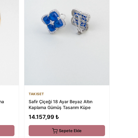
TAKISET
ma
Safir Çiçeği 18 Ayar Beyaz Altın
Kaplama Gümüş Tasarım Küpe
14.157,99 ₺
Sepete Ekle