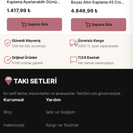
Kaplama Ayarlanabilir Gümüş
Beyaz Altın Kaplama 45 Cm
İpli Bileklik
Gümüş Kolye
1.417,99 ₺
4.846,99 ₺
Sepete Ekle
Sepete Ekle
Güvenli Alışveriş
Ücretsiz Kargo
256-bit SSL koruması
2000 TL üzeri siparişlerde
Orijinal Ürünler
7/24 Destek
%100 orijinal garanti
Her zaman yanınızdayız
TAKI SETLERİ
En zarif takılar, mücevherler ve aksesuarlar. TakiSet.com güvencesiyle.
Kurumsal
Yardım
Blog
İade ve Değişim
Hakkımızda
Kargo ve Teslimat