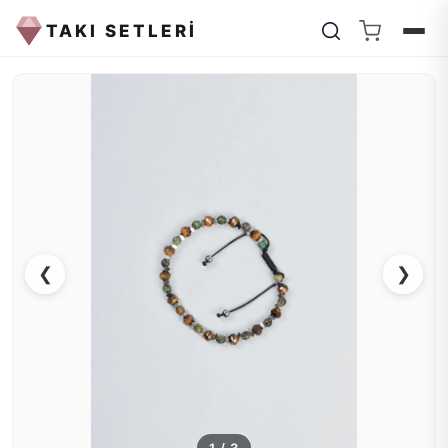
TAKI SETLERİ
❮
❯