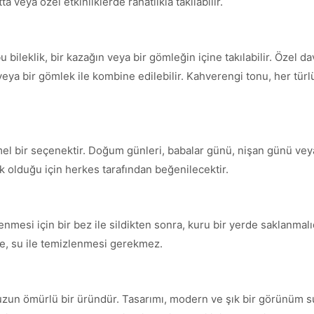
ta veya özel etkinliklerde rahatlıkla takılabilir.
bileklik, bir kazağın veya bir gömleğin içine takılabilir. Özel dav
ün veya bir gömlek ile kombine edilebilir. Kahverengi tonu, her tür
mel bir seçenektir. Doğum günleri, babalar günü, nişan günü veya
k olduğu için herkes tarafından beğenilecektir.
enmesi için bir bez ile sildikten sonra, kuru bir yerde saklanmalı
e, su ile temizlenmesi gerekmez.
, uzun ömürlü bir üründür. Tasarımı, modern ve şık bir görünüm su