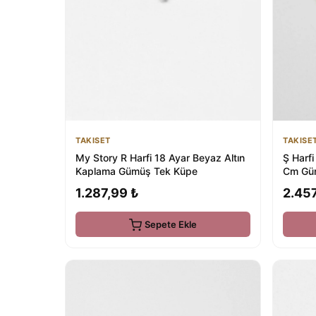
TAKISE
TAKISET
Ş Harfi
My Story R Harfi 18 Ayar Beyaz Altın
Cm Güm
Kaplama Gümüş Tek Küpe
2.457
1.287,99 ₺
Sepete Ekle