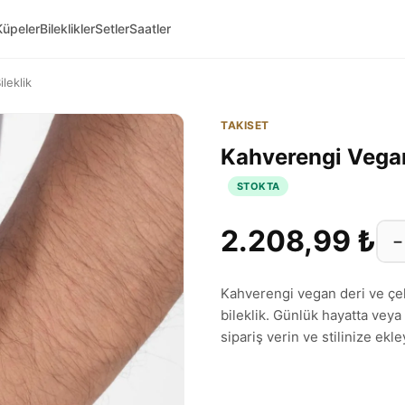
Küpeler
Bileklikler
Setler
Saatler
leklik
TAKISET
Kahverengi Vegan 
STOKTA
2.208,99 ₺
−
Kahverengi vegan deri ve çe
bileklik. Günlük hayatta veya 
sipariş verin ve stilinize ekle