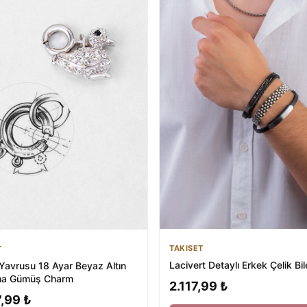
TAKISET
T
Lacivert Detaylı Erkek Çelik Bil
Yavrusu 18 Ayar Beyaz Altın
ma Gümüş Charm
2.117,99 ₺
,99 ₺