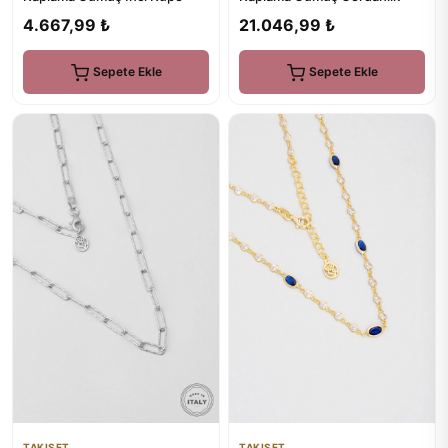
4.667,99 ₺
21.046,99 ₺
Sepete Ekle
Sepete Ekle
TAKISET
TAKISET