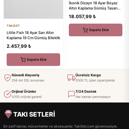
İkonik Dizayn 18 Ayar Beyaz
Altın Kaplama Gümüş Tasarım
Küpe
18.057,99 ₺
TAKISET
Sepete Ekle
Little Fish 18 Ayar Sarı Altın
Kaplama 19 Cm Gümüş Bileklik
2.457,99 ₺
Sepete Ekle
Güvenli Alışveriş
Ücretsiz Kargo
256-bit SSL koruması
2000 TL üzeri siparişlerde
Orijinal Ürünler
7/24 Destek
%100 orijinal garanti
Her zaman yanınızdayız
TAKI SETLERİ
En zarif takılar, mücevherler ve aksesuarlar. TakiSet.com güvencesiyle.