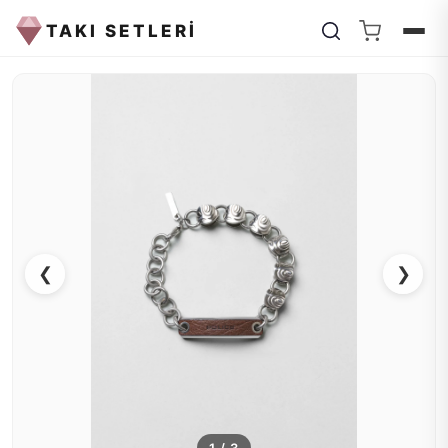
TAKI SETLERİ
❮
❯