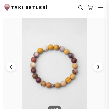
TAKI SETLERİ
❮
❯