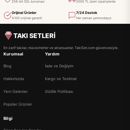
256-bit SSL koruması
2000 TL üzeri siparişlerde
Orijinal Ürünler
7/24 Destek
%100 orijinal garanti
Her zaman yanınızdayız
TAKI SETLERİ
En zarif takılar, mücevherler ve aksesuarlar. TakiSet.com güvencesiyle.
Kurumsal
Yardım
Blog
İade ve Değişim
Hakkımızda
Kargo ve Teslimat
Yeni Gelenler
Gizlilik Politikası
Popüler Ürünler
Bilgi