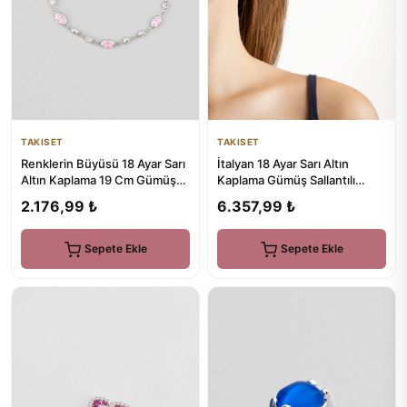
TAKISET
TAKISET
Renklerin Büyüsü 18 Ayar Sarı
İtalyan 18 Ayar Sarı Altın
Altın Kaplama 19 Cm Gümüş
Kaplama Gümüş Sallantılı
Bileklik
Küpe
2.176,99 ₺
6.357,99 ₺
Sepete Ekle
Sepete Ekle