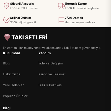
Güvenli Alışveriş
Ücretsiz Kargo
256-bit SSL koruması
2000 TL üzeri siparişlerde
Orijinal Ürünler
7/24 Destek
%100 orijinal garanti
Her zaman yanınızdayız
TAKI SETLERİ
En zarif takılar, mücevherler ve aksesuarlar. TakiSet.com güvencesiyle.
Kurumsal
Yardım
Blog
İade ve Değişim
Hakkımızda
Kargo ve Teslimat
Yeni Gelenler
Gizlilik Politikası
Popüler Ürünler
Bilgi