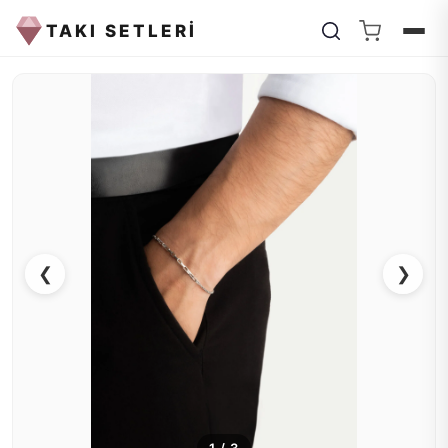
TAKI SETLERİ
❮
❯