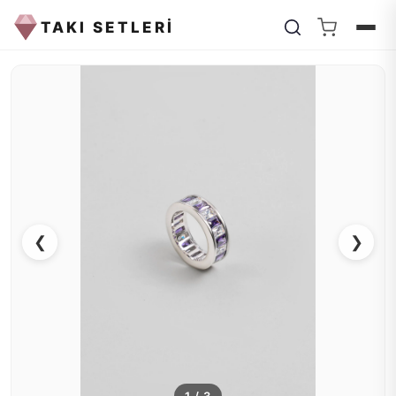
TAKI SETLERİ
❮
❯