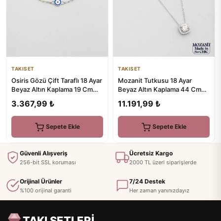
TAKISET
TAKISET
Mozanit Tutkusu 18 Ayar
Osiris Gözü Çift Taraflı 18 Ayar
Beyaz Altın Kaplama 44 Cm
Beyaz Altın Kaplama 19 Cm
Gümüş Kolye
Gümüş Nazar Bileklik
11.191,99 ₺
3.367,99 ₺
Sepete Ekle
Sepete Ekle
Güvenli Alışveriş
Ücretsiz Kargo
256-bit SSL koruması
2000 TL üzeri siparişlerde
Orijinal Ürünler
7/24 Destek
%100 orijinal garanti
Her zaman yanınızdayız
TAKI SETLERİ