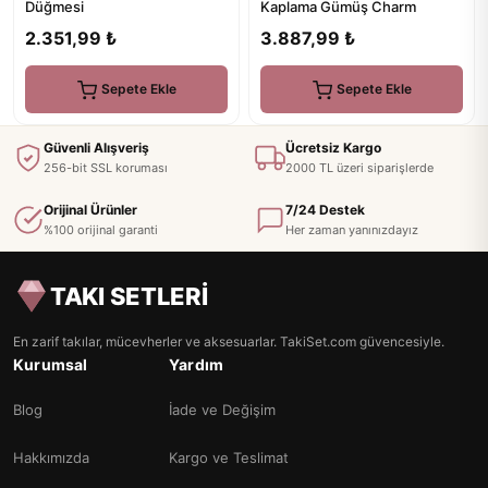
Düğmesi
Kaplama Gümüş Charm
2.351,99 ₺
3.887,99 ₺
Sepete Ekle
Sepete Ekle
Güvenli Alışveriş
Ücretsiz Kargo
256-bit SSL koruması
2000 TL üzeri siparişlerde
Orijinal Ürünler
7/24 Destek
%100 orijinal garanti
Her zaman yanınızdayız
TAKI SETLERİ
En zarif takılar, mücevherler ve aksesuarlar. TakiSet.com güvencesiyle.
Kurumsal
Yardım
Blog
İade ve Değişim
Hakkımızda
Kargo ve Teslimat