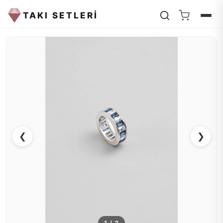
TAKI SETLERİ
❮
❯