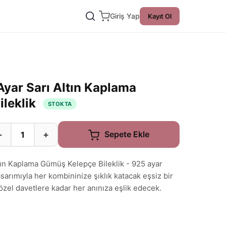
Giriş Yap
Kayıt Ol
Ayar Sarı Altın Kaplama
ileklik
STOKTA
−
+
Sepete Ekle
ltın Kaplama Gümüş Kelepçe Bileklik - 925 ayar
sarımıyla her kombininize şıklık katacak eşsiz bir
özel davetlere kadar her anınıza eşlik edecek.