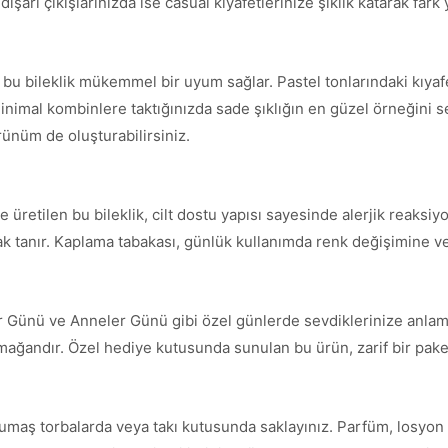
şarı çıkışlarınızda ise casual kıyafetlerinize şıklık katarak fark y
e bu bileklik mükemmel bir uyum sağlar. Pastel tonlarındaki kıya
inimal kombinlere taktığınızda sade şıklığın en güzel örneğini serg
örünüm de oluşturabilirsiniz.
üretilen bu bileklik, cilt dostu yapısı sayesinde alerjik reaksiyo
nak tanır. Kaplama tabakası, günlük kullanımda renk değişimine ve
ler Günü ve Anneler Günü gibi özel günlerde sevdiklerinize anlaml
armağandır. Özel hediye kutusunda sunulan bu ürün, zarif bir paket
umaş torbalarda veya takı kutusunda saklayınız. Parfüm, losyon 