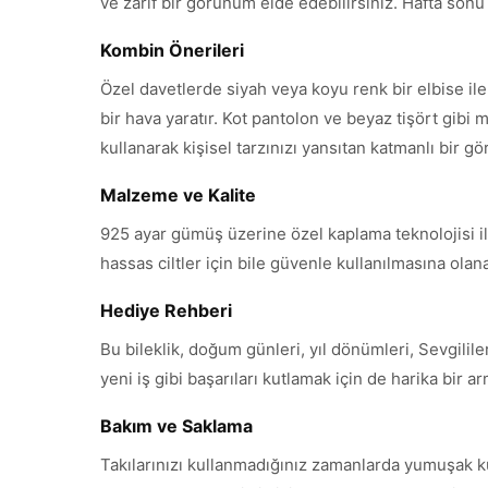
ve zarif bir görünüm elde edebilirsiniz. Hafta sonu dı
Kombin Önerileri
Özel davetlerde siyah veya koyu renk bir elbise il
bir hava yaratır. Kot pantolon ve beyaz tişört gibi m
kullanarak kişisel tarzınızı yansıtan katmanlı bir g
Malzeme ve Kalite
925 ayar gümüş üzerine özel kaplama teknolojisi ile 
hassas ciltler için bile güvenle kullanılmasına ola
Hediye Rehberi
Bu bileklik, doğum günleri, yıl dönümleri, Sevgili
yeni iş gibi başarıları kutlamak için de harika bir 
Bakım ve Saklama
Takılarınızı kullanmadığınız zamanlarda yumuşak k