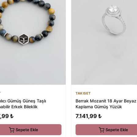
T
TAKISET
Kılıcı Gümüş Güneş Taşlı
Berrak Mozanit 18 Ayar Beyaz 
abilir Erkek Bileklik
Kaplama Gümüş Yüzük
,99 ₺
7.141,99 ₺
Sepete Ekle
Sepete Ekle