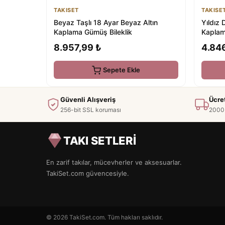
TAKISET
TAKISE
Beyaz Taşlı 18 Ayar Beyaz Altın
Yıldız 
Kaplama Gümüş Bileklik
Kaplam
8.957,99 ₺
4.84
Sepete Ekle
Güvenli Alışveriş
Ücre
256-bit SSL koruması
2000 
TAKI SETLERİ
En zarif takılar, mücevherler ve aksesuarlar.
TakiSet.com güvencesiyle.
© 2026 TakiSet.com. Tüm hakları saklıdır.