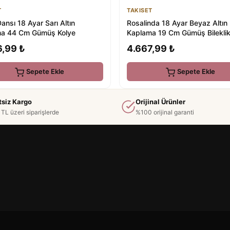
T
TAKISET
Dansı 18 Ayar Sarı Altın
Rosalinda 18 Ayar Beyaz Altın
a 44 Cm Gümüş Kolye
Kaplama 19 Cm Gümüş Bilekli
6,99 ₺
4.667,99 ₺
Sepete Ekle
Sepete Ekle
tsiz Kargo
Orijinal Ürünler
TL üzeri siparişlerde
%100 orijinal garanti