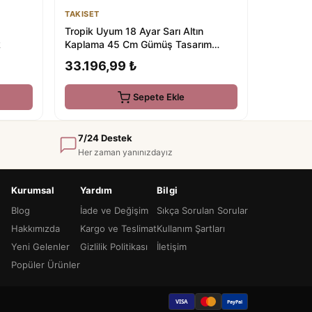
TAKISET
Tropik Uyum 18 Ayar Sarı Altın
Kaplama 45 Cm Gümüş Tasarım
k
Kolye
33.196,99 ₺
Sepete Ekle
7/24 Destek
Her zaman yanınızdayız
Kurumsal
Yardım
Bilgi
Blog
İade ve Değişim
Sıkça Sorulan Sorular
Hakkımızda
Kargo ve Teslimat
Kullanım Şartları
Yeni Gelenler
Gizlilik Politikası
İletişim
Popüler Ürünler
VISA
PayPal