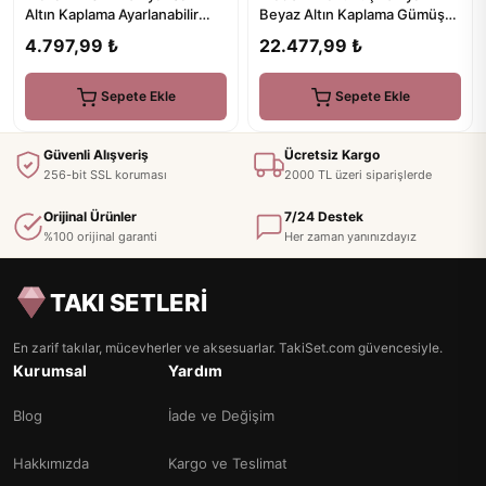
Beyaz Altın Kaplama Gümüş
Altın Kaplama Ayarlanabilir
Zincir Küpe
Gümüş İpli Bileklik
22.477,99 ₺
4.797,99 ₺
Sepete Ekle
Sepete Ekle
Güvenli Alışveriş
Ücretsiz Kargo
256-bit SSL koruması
2000 TL üzeri siparişlerde
Orijinal Ürünler
7/24 Destek
%100 orijinal garanti
Her zaman yanınızdayız
TAKI SETLERİ
En zarif takılar, mücevherler ve aksesuarlar. TakiSet.com güvencesiyle.
Kurumsal
Yardım
Blog
İade ve Değişim
Hakkımızda
Kargo ve Teslimat