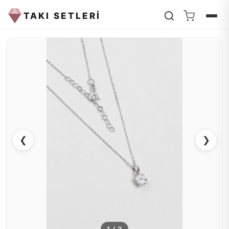
TAKI SETLERİ
❮
❯