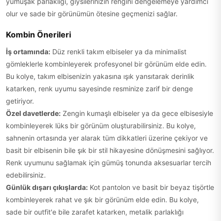
yumuşak parlaklığı, giysilerinizin rengini dengelemeye yardımcı
olur ve sade bir görünümün ötesine geçmenizi sağlar.
Kombin Önerileri
İş ortamında:
Düz renkli takım elbiseler ya da minimalist
gömleklerle kombinleyerek profesyonel bir görünüm elde edin.
Bu kolye, takım elbisenizin yakasına ışık yansıtarak derinlik
katarken, renk uyumu sayesinde resminize zarif bir denge
getiriyor.
Özel davetlerde:
Zengin kumaşlı elbiseler ya da gece elbisesiyle
kombinleyerek lüks bir görünüm oluşturabilirsiniz. Bu kolye,
sahnenin ortasında yer alarak tüm dikkatleri üzerine çekiyor ve
basit bir elbisenin bile şık bir stil hikayesine dönüşmesini sağlıyor.
Renk uyumunu sağlamak için gümüş tonunda aksesuarlar tercih
edebilirsiniz.
Günlük dışarı çıkışlarda:
Kot pantolon ve basit bir beyaz tişörtle
kombinleyerek rahat ve şık bir görünüm elde edin. Bu kolye,
sade bir outfit'e bile zarafet katarken, metalik parlaklığı