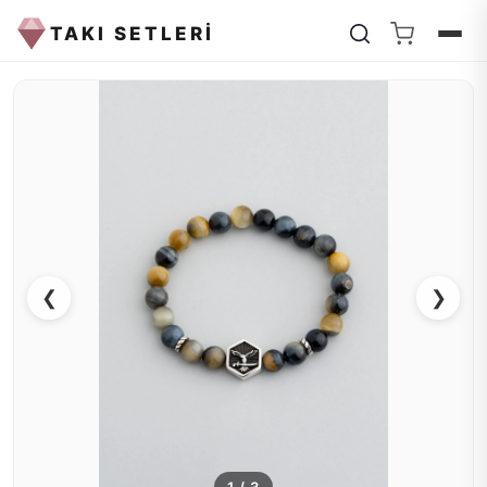
TAKI SETLERİ
❮
❯