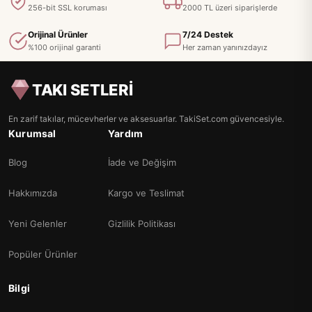
256-bit SSL koruması
2000 TL üzeri siparişlerde
Orijinal Ürünler
7/24 Destek
%100 orijinal garanti
Her zaman yanınızdayız
TAKI SETLERİ
En zarif takılar, mücevherler ve aksesuarlar. TakiSet.com güvencesiyle.
Kurumsal
Yardım
Blog
İade ve Değişim
Hakkımızda
Kargo ve Teslimat
Yeni Gelenler
Gizlilik Politikası
Popüler Ürünler
Bilgi