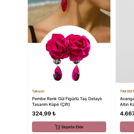
Takıştır
TAKISE
Pembe Renk Gül Figürlü Taş Detaylı
Avangar
Tasarım Küpe (Çift)
Altın 
Şahme
324,99 ₺
4.667
Sepete Ekle