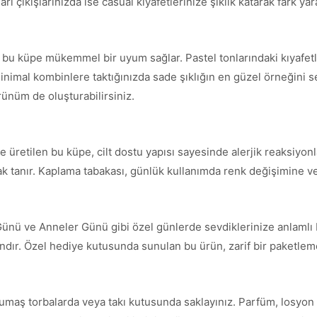
ı çıkışlarınızda ise casual kıyafetlerinize şıklık katarak fark yara
le bu küpe mükemmel bir uyum sağlar. Pastel tonlarındaki kıyafe
inimal kombinlere taktığınızda sade şıklığın en güzel örneğini serg
örünüm de oluşturabilirsiniz.
 üretilen bu küpe, cilt dostu yapısı sayesinde alerjik reaksiyonl
nak tanır. Kaplama tabakası, günlük kullanımda renk değişimine ve
Günü ve Anneler Günü gibi özel günlerde sevdiklerinize anlamlı 
andır. Özel hediye kutusunda sunulan bu ürün, zarif bir paketleme 
umaş torbalarda veya takı kutusunda saklayınız. Parfüm, losyon 