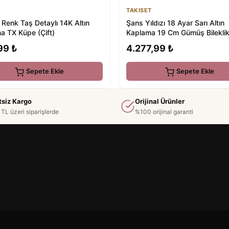
TAKISET
Renk Taş Detaylı 14K Altın
Şans Yıldızı 18 Ayar Sarı Altın
a TX Küpe (Çift)
Kaplama 19 Cm Gümüş Bilekli
99 ₺
4.277,99 ₺
Sepete Ekle
Sepete Ekle
tsiz Kargo
Orijinal Ürünler
TL üzeri siparişlerde
%100 orijinal garanti