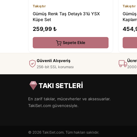
Takıştır
Takıştır
Gümüş Renk Taş Detaylı 3'lü YSX
Gümüş 
Küpe Set
Kaplam
259,99 ₺
454,
Sepete Ekle
Güvenli Alışveriş
Ücre
256-bit SSL koruması
2000 
TAKI SETLERİ
En zarif takılar, mücevherler ve aksesuarlar.
TakiSet.com güvencesiyle.
© 2026 TakiSet.com. Tüm hakları saklıdır.