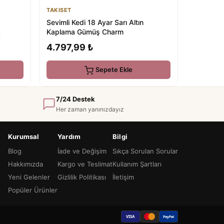
TAKISET
Sevimli Kedi 18 Ayar Sarı Altın
k
Kaplama Gümüş Charm
4.797,99 ₺
Sepete Ekle
7/24 Destek
Her zaman yanınızdayız
Kurumsal
Yardım
Bilgi
Blog
İade ve Değişim
Sıkça Sorulan Sorular
Hakkımızda
Kargo ve Teslimat
Kullanım Şartları
Yeni Gelenler
Gizlilik Politikası
İletişim
Popüler Ürünler
VISA
PayPal