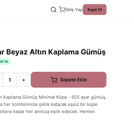
Giriş Yap
Kayıt Ol
yar Beyaz Altın Kaplama Gümüş
OKTA
+
Sepete Ekle
ltın Kaplama Gümüş Minimal Küpe - 925 ayar gümüş,
la her kombininize şıklık katacak eşsiz bir küpe.
etlere kadar her anınıza eşlik edecek. Hemen