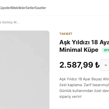
Küpeler
Bileklikler
Setler
Saatler
ma Gümüş M...
TAKISET
Aşk Yıldızı 18 A
Minimal Küpe
ST
2.587,99 ₺
−
Aşk Yıldızı 18 Ayar Beyaz A
özel kaplama. Zarif tasarımıy
Günlük kullanımdan özel dav
sipariş verin!