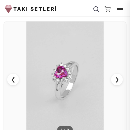
TAKI SETLERİ
❮
❯