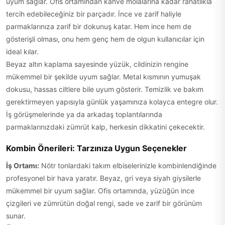
uyum sağlar. Ofis ortamından kahve molalarına kadar rahatlıkla
tercih edebileceğiniz bir parçadır. İnce ve zarif haliyle
parmaklarınıza zarif bir dokunuş katar. Hem ince hem de
gösterişli olması, onu hem genç hem de olgun kullanıcılar için
ideal kılar.
Beyaz altın kaplama sayesinde yüzük, cildinizin rengine
mükemmel bir şekilde uyum sağlar. Metal kısmının yumuşak
dokusu, hassas ciltlere bile uyum gösterir. Temizlik ve bakım
gerektirmeyen yapısıyla günlük yaşamınıza kolayca entegre olur.
İş görüşmelerinde ya da arkadaş toplantılarında
parmaklarınızdaki zümrüt kalp, herkesin dikkatini çekecektir.
Kombin Önerileri: Tarzınıza Uygun Seçenekler
İş Ortamı:
Nötr tonlardaki takım elbiselerinizle kombinlendiğinde
profesyonel bir hava yaratır. Beyaz, gri veya siyah giysilerle
mükemmel bir uyum sağlar. Ofis ortamında, yüzüğün ince
çizgileri ve zümrütün doğal rengi, sade ve zarif bir görünüm
sunar.