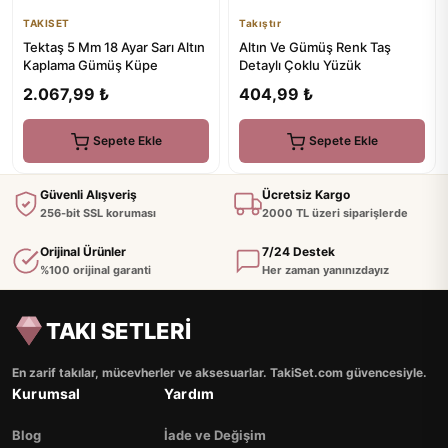
TAKISET
Takıştır
Tektaş 5 Mm 18 Ayar Sarı Altın
Altın Ve Gümüş Renk Taş
Kaplama Gümüş Küpe
Detaylı Çoklu Yüzük
2.067,99 ₺
404,99 ₺
Sepete Ekle
Sepete Ekle
Güvenli Alışveriş
Ücretsiz Kargo
256-bit SSL koruması
2000 TL üzeri siparişlerde
Orijinal Ürünler
7/24 Destek
%100 orijinal garanti
Her zaman yanınızdayız
TAKI SETLERİ
En zarif takılar, mücevherler ve aksesuarlar. TakiSet.com güvencesiyle.
Kurumsal
Yardım
Blog
İade ve Değişim