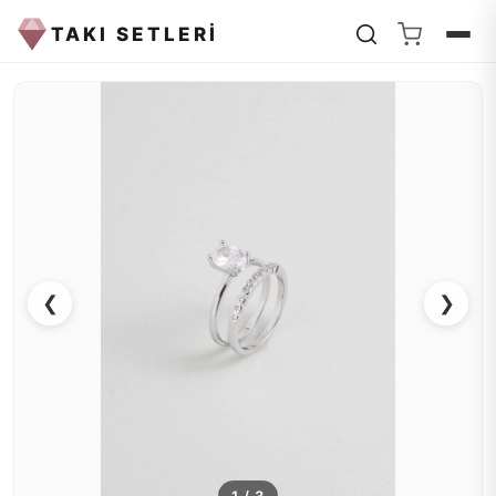
TAKI SETLERİ
❮
❯