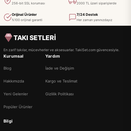
256-bit SSL koruması
2000 TL üzeri siparişlerde
Orijinal Ürünler
7/24 Destek
%100 orijinal garanti
Her zaman yanınızdayız
TAKI SETLERİ
En zarif takılar, mücevherler ve aksesuarlar. TakiSet.com güvencesiyle.
Kurumsal
Yardım
Blog
İade ve Değişim
Hakkımızda
Kargo ve Teslimat
Yeni Gelenler
Gizlilik Politikası
Popüler Ürünler
Bilgi