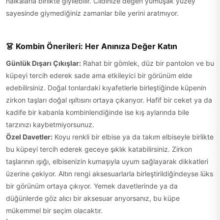
halkalarla birlikte giyilebilir. Cildinize değen yumuşak yüzey
sayesinde giymediğiniz zamanlar bile yerini aratmıyor.
👗 Kombin Önerileri: Her Anınıza Değer Katın
Günlük Dışarı Çıkışlar:
Rahat bir gömlek, düz bir pantolon ve bu
küpeyi tercih ederek sade ama etkileyici bir görünüm elde
edebilirsiniz. Doğal tonlardaki kıyafetlerle birleştiğinde küpenin
zirkon taşları doğal ışıltısını ortaya çıkarıyor. Hafif bir ceket ya da
kadife bir kabanla kombinlendiğinde ise kış aylarında bile
tarzınızı kaybetmiyorsunuz.
Özel Davetler:
Koyu renkli bir elbise ya da takım elbiseyle birlikte
bu küpeyi tercih ederek geceye şıklık katabilirsiniz. Zirkon
taşlarının ışığı, elbisenizin kumaşıyla uyum sağlayarak dikkatleri
üzerine çekiyor. Altın rengi aksesuarlarla birleştirildiğindeyse lüks
bir görünüm ortaya çıkıyor. Yemek davetlerinde ya da
düğünlerde göz alıcı bir aksesuar arıyorsanız, bu küpe
mükemmel bir seçim olacaktır.