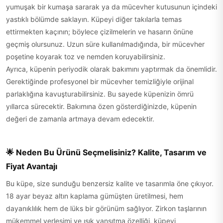
yumuşak bir kumaşa sararak ya da mücevher kutusunun içindeki
yastıklı bölümde saklayın. Küpeyi diğer takılarla temas
ettirmekten kaçının; böylece çizilmelerin ve hasarın önüne
geçmiş olursunuz. Uzun süre kullanılmadığında, bir mücevher
poşetine koyarak toz ve nemden koruyabilirsiniz.
Ayrıca, küpenin periyodik olarak bakımını yaptırmak da önemlidir.
Gerektiğinde profesyonel bir mücevher temizliğiyle orijinal
parlaklığına kavuşturabilirsiniz. Bu sayede küpenizin ömrü
yıllarca sürecektir. Bakımına özen gösterdiğinizde, küpenin
değeri de zamanla artmaya devam edecektir.
🌟 Neden Bu Ürünü Seçmelisiniz? Kalite, Tasarım ve
Fiyat Avantajı
Bu küpe, size sunduğu benzersiz kalite ve tasarımla öne çıkıyor.
18 ayar beyaz altın kaplama gümüşten üretilmesi, hem
dayanıklılık hem de lüks bir görünüm sağlıyor. Zirkon taşlarının
mükemmel yerleşimi ve ışık yansıtma özelliği, küpeyi