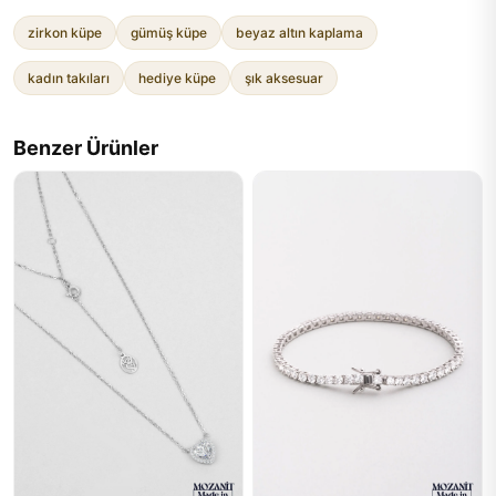
zirkon küpe
gümüş küpe
beyaz altın kaplama
kadın takıları
hediye küpe
şık aksesuar
Benzer Ürünler