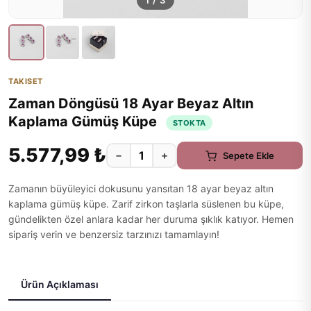
1
/
3
TAKISET
Zaman Döngüsü 18 Ayar Beyaz Altın
Kaplama Gümüş Küpe
STOKTA
5.577,99 ₺
−
+
Sepete Ekle
Zamanın büyüleyici dokusunu yansıtan 18 ayar beyaz altın
kaplama gümüş küpe. Zarif zirkon taşlarla süslenen bu küpe,
gündelikten özel anlara kadar her duruma şıklık katıyor. Hemen
sipariş verin ve benzersiz tarzınızı tamamlayın!
Ürün Açıklaması