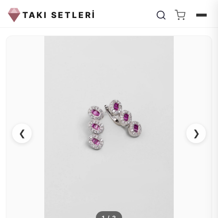
TAKI SETLERİ
❮
❯