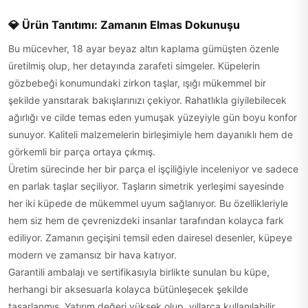
💎 Ürün Tanıtımı: Zamanın Elmas Dokunuşu
Bu mücevher, 18 ayar beyaz altın kaplama gümüşten özenle
üretilmiş olup, her detayında zarafeti simgeler. Küpelerin
gözbebeği konumundaki zirkon taşlar, ışığı mükemmel bir
şekilde yansıtarak bakışlarınızı çekiyor. Rahatlıkla giyilebilecek
ağırlığı ve cilde temas eden yumuşak yüzeyiyle gün boyu konfor
sunuyor. Kaliteli malzemelerin birleşimiyle hem dayanıklı hem de
görkemli bir parça ortaya çıkmış.
Üretim sürecinde her bir parça el işçiliğiyle inceleniyor ve sadece
en parlak taşlar seçiliyor. Taşların simetrik yerleşimi sayesinde
her iki küpede de mükemmel uyum sağlanıyor. Bu özellikleriyle
hem siz hem de çevrenizdeki insanlar tarafından kolayca fark
ediliyor. Zamanın geçişini temsil eden dairesel desenler, küpeye
modern ve zamansız bir hava katıyor.
Garantili ambalajı ve sertifikasıyla birlikte sunulan bu küpe,
herhangi bir aksesuarla kolayca bütünleşecek şekilde
tasarlanmış. Yatırım değeri yüksek olup, yıllarca kullanılabilir