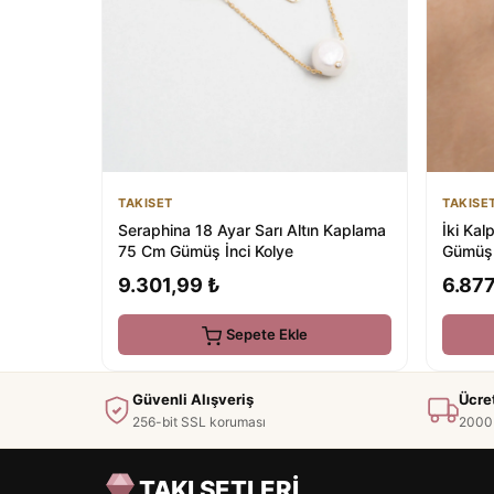
TAKISET
TAKISE
Seraphina 18 Ayar Sarı Altın Kaplama
İki Kal
75 Cm Gümüş İnci Kolye
Gümüş
9.301,99 ₺
6.877
Sepete Ekle
Güvenli Alışveriş
Ücre
256-bit SSL koruması
2000 
TAKI SETLERİ