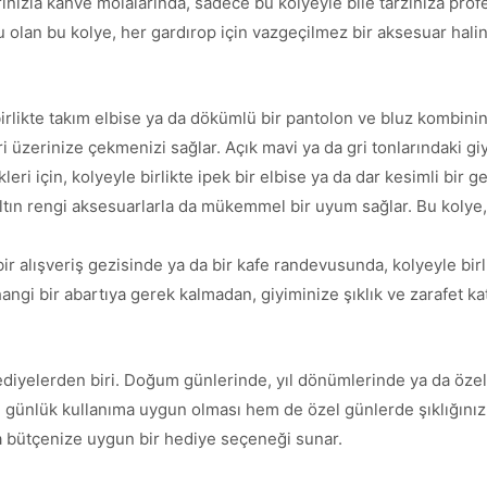
ızla kahve molalarında, sadece bu kolyeyle bile tarzınıza profesy
 olan bu kolye, her gardırop için vazgeçilmez bir aksesuar halin
birlikte takım elbise ya da dökümlü bir pantolon ve bluz kombinin
ri üzerinize çekmenizi sağlar. Açık mavi ya da gri tonlarındaki gi
i için, kolyeyle birlikte ipek bir elbise ya da dar kesimli bir ge
 altın rengi aksesuarlarla da mükemmel bir uyum sağlar. Bu kolye,
ir alışveriş gezisinde ya da bir kafe randevusunda, kolyeyle birl
rhangi bir abartıya gerek kalmadan, giyiminize şıklık ve zarafet k
diyelerden biri. Doğum günlerinde, yıl dönümlerinde ya da özel t
m günlük kullanıma uygun olması hem de özel günlerde şıklığınız
 da bütçenize uygun bir hediye seçeneği sunar.