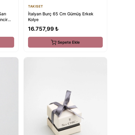
TAKISET
arı
İtalyan Burç 65 Cm Gümüş Erkek
ncir
Kolye
16.757,99 ₺
Sepete Ekle