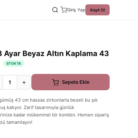
Giriş Yap
Kayıt Ol
 Ayar Beyaz Altın Kaplama 43
e
STOKTA
+
Sepete Ekle
 gümüş 43 cm hassas zirkonlarla bezeli bu şık
uş katıyor. Zarif tasarımıyla günlük
lerinize kadar mükemmel bir kombin. Hemen sipariş
zü tamamlayın!