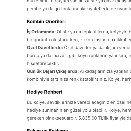
mükemmel bir uyum sağlar. Ofiste ya da arkadaşların
pembe ya da gri tonlarındaki kıyafetlerle de uyumlu
Kombin Önerileri
İş Ortamında:
Ofiste ya da toplantılarda, kolyeyle 
bir görüntü oluştururken, zirkon taşları da dikkatle
Özel Davetlerde:
Özel davetler ya da akşam yemekler
bordo ya da lacivert gibi koyu renklerin yanı sıra,
hissettirecektir.
Günlük Dışarı Çıkışlarda:
Arkadaşlarınızla yapılan b
kombiniyle tarzınıza renk katabilirsiniz. Kolye, he
Hediye Rehberi
Bu kolye, sevdiklerinize verebileceğiniz en özel he
hediye sunmanın en güzel yolu olabilir. Kolye, he
gereken bir aksesuardır. 5.835,00 TL’lik fiyatıyla
Bakım ve Saklama