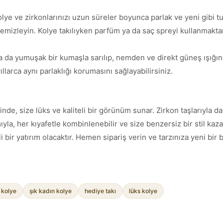
kolye ve zirkonlarınızı uzun süreler boyunca parlak ve yeni gibi tu
 temizleyin. Kolye takılıyken parfüm ya da saç spreyi kullanmakt
ya da yumuşak bir kumaşla sarılıp, nemden ve direkt güneş ışığın
llarca aynı parlaklığı korumasını sağlayabilirsiniz.
nde, size lüks ve kaliteli bir görünüm sunar. Zirkon taşlarıyla d
la, her kıyafetle kombinlenebilir ve size benzersiz bir stil kazan
i bir yatırım olacaktır. Hemen sipariş verin ve tarzınıza yeni bir 
 kolye
şık kadın kolye
hediye takı
lüks kolye