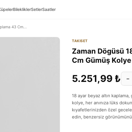
Küpeler
Bileklikler
Setler
Saatler
plama 43 Cm...
TAKISET
Zaman Dögüsü 18
Cm Gümüş Koly
5.251,99 ₺
−
18 ayar beyaz altın kaplama,
kolye, her anınıza lüks dokun
kıyafetlerinizden özel gece
edin, benzersiz görünümünü