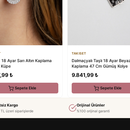
T
TAKISET
p 18 Ayar Sarı Altın Kaplama
Dalmaçyalı Taşlı 18 Ayar Beyaz
 Küpe
Kaplama 47 Cm Gümüş Kolye
,99 ₺
9.841,99 ₺
Sepete Ekle
Sepete Ekle
tsiz Kargo
Orijinal Ürünler
TL üzeri siparişlerde
%100 orijinal garanti