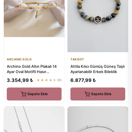
TAKISET
ARCHINO GOLD
Attila Kılıcı Gümüş Güneş Taşlı
Archino Gold Altın Plakalı 14
Ayarlanabilir Erkek Bileklik
Ayar Oval Motifli Hasır
Kordonlu Kübra İsmine Ö...
6.877,99 ₺
3.354,99 ₺
★★★★★
(0)
Sepete Ekle
Sepete Ekle