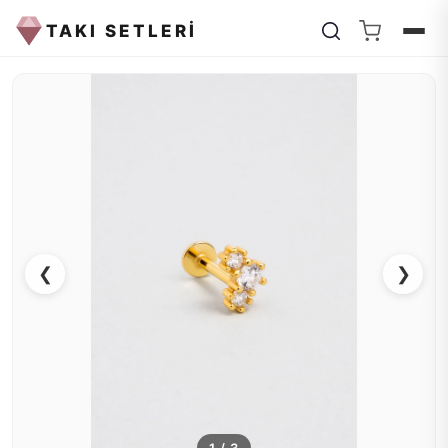
TAKI SETLERİ
❮
❯