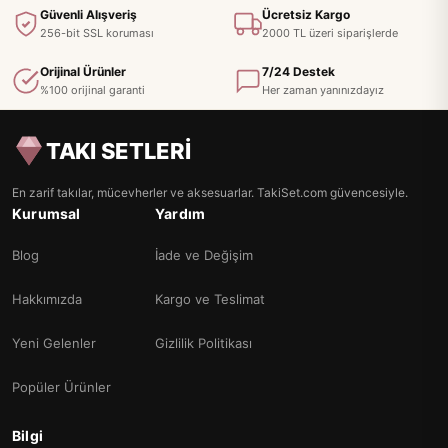
Güvenli Alışveriş
Ücretsiz Kargo
256-bit SSL koruması
2000 TL üzeri siparişlerde
Orijinal Ürünler
7/24 Destek
%100 orijinal garanti
Her zaman yanınızdayız
TAKI SETLERİ
En zarif takılar, mücevherler ve aksesuarlar. TakiSet.com güvencesiyle.
Kurumsal
Yardım
Blog
İade ve Değişim
Hakkımızda
Kargo ve Teslimat
Yeni Gelenler
Gizlilik Politikası
Popüler Ürünler
Bilgi