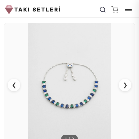
TAKI SETLERİ
❮
❯