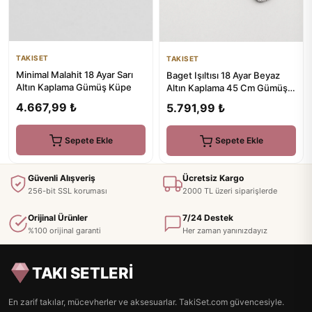
TAKISET
TAKISET
Minimal Malahit 18 Ayar Sarı
Baget Işıltısı 18 Ayar Beyaz
Altın Kaplama Gümüş Küpe
Altın Kaplama 45 Cm Gümüş
Kolye
4.667,99 ₺
5.791,99 ₺
Sepete Ekle
Sepete Ekle
Güvenli Alışveriş
Ücretsiz Kargo
256-bit SSL koruması
2000 TL üzeri siparişlerde
Orijinal Ürünler
7/24 Destek
%100 orijinal garanti
Her zaman yanınızdayız
TAKI SETLERİ
En zarif takılar, mücevherler ve aksesuarlar. TakiSet.com güvencesiyle.