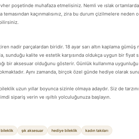
evher poşetinde muhafaza etmelisiniz. Nemli ve ıslak ortamlarda
yla temasından kaçınmalısınız, zira bu durum çizilmelere neden o
ilirsiniz.
 getiren nadir parçalardan biridir. 18 ayar sarı altın kaplama gümüş
a, sunduğu kalite ve estetik karşısında oldukça uygun bir fiyat 
tığı bir aksesuar olduğunu gösterir. Günlük kullanıma uygunluğu
sokmaktadır. Aynı zamanda, birçok özel günde hediye olarak suna
 bileklik uzun yıllar boyunca sizinle olmaya adaydır. Siz de tarzın
mdi sipariş verin ve ışıltılı yolculuğunuza başlayın.
bileklik
şık aksesuar
hediye bileklik
kadın takıları