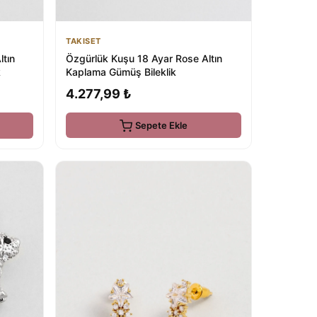
TAKISET
Özgürlük Kuşu 18 Ayar Rose Altın
ltın
Kaplama Gümüş Bileklik
k
4.277,99 ₺
Sepete Ekle