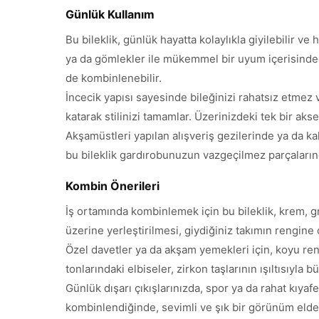
Günlük Kullanım
Bu bileklik, günlük hayatta kolaylıkla giyilebilir ve
ya da gömlekler ile mükemmel bir uyum içerisindedi
de kombinlenebilir.
İncecik yapısı sayesinde bileğinizi rahatsız etmez
katarak stilinizi tamamlar. Üzerinizdeki tek bir aks
Akşamüstleri yapılan alışveriş gezilerinde ya da kah
bu bileklik gardırobunuzun vazgeçilmez parçaların
Kombin Önerileri
İş ortamında kombinlemek için bu bileklik, krem, gr
üzerine yerleştirilmesi, giydiğiniz takımın rengine 
Özel davetler ya da akşam yemekleri için, koyu renk
tonlarındaki elbiseler, zirkon taşlarının ışıltısıyla
Günlük dışarı çıkışlarınızda, spor ya da rahat kıyaf
kombinlendiğinde, sevimli ve şık bir görünüm elde ed