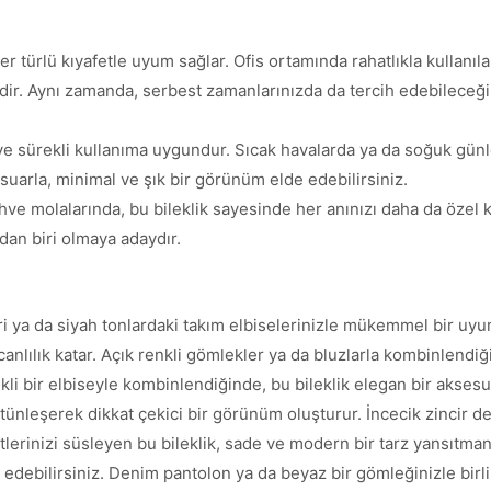
 her türlü kıyafetle uyum sağlar. Ofis ortamında rahatlıkla kullanı
r. Aynı zamanda, serbest zamanlarınızda da tercih edebileceğiniz
 ve sürekli kullanıma uygundur. Sıcak havalarda ya da soğuk günl
esuarla, minimal ve şık bir görünüm elde edebilirsiniz.
ve molalarında, bu bileklik sayesinde her anınızı daha da özel kı
dan biri olmaya adaydır.
i ya da siyah tonlardaki takım elbiselerinizle mükemmel bir uyum 
canlılık katar. Açık renkli gömlekler ya da bluzlarla kombinlendiği
li bir elbiseyle kombinlendiğinde, bu bileklik elegan bir aksesua
 bütünleşerek dikkat çekici bir görünüm oluşturur. İncecik zincir de
etlerinizi süsleyen bu bileklik, sade ve modern bir tarz yansıtman
ebilirsiniz. Denim pantolon ya da beyaz bir gömleğinizle birlikte