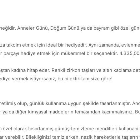
eğidir. Anneler Günü, Doğum Günü ya da bayram gibi özel günlerd
za takdim etmek için ideal bir hediyedir. Aynı zamanda, evlenmek
ir parçayı hediye etmek için mükemmel bir seçenektir. 4.335,00 TL 
ştan kadına hitap eder. Renkli zirkon taşları ve altın kaplama de
diye vermek istiyorsanız, bu bileklik tam size göre!
etilmiş olup, günlük kullanıma uygun şekilde tasarlanmıştır. 
, ter ya da diğer kimyasal maddelerin temasından kaçınmalısınız.
a özel olarak tasarlanmış gümüş temizleme mendilleri kullanabili
ar verebilir. Bilekliğinizi temizlerken, nazik hareketlerle taşlar