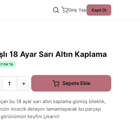
Giriş Yap
Kayıt Ol
şlı 18 Ayar Sarı Altın Kaplama
STOKTA
+
Sepete Ekle
 saçan bu 18 ayar sarı altın kaplama gümüş bileklik,
linizin incecik detayını tamamlayacak bu parçayı
 görünümün keyfini çıkarın!