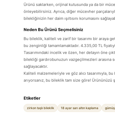
Ürünü saklarken, orijinal kutusunda ya da bir müc
önleyebilirsiniz. Ayrıca, diğer mücevher parçaları
bilekliğinizin her daim ışıltısını korumasını sağlayab
Neden Bu Ürünü Seçmelisiniz
Bu bileklik, kaliteli ve zarif bir tasarımı bir araya
bu zenginliği tamamlamaktadır. 4.335,00 TL fiyatıyl
Tasarımındaki incelik ve özen, her detayın öne çık
bilekliği gardırobunuzun vazgeçilmezleri arasına 
sağlayacaktır.
Kaliteli malzemeleriyle ve göz alıcı tasarımıyla, bu
arıyorsanız, bu bileklik tam size göre! Ürününüzü şi
Etiketler
zirkon taşlı bileklik
18 ayar sarı altın kaplama
gümüş 