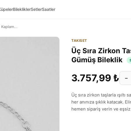
Küpeler
Bileklikler
Setler
Saatler
n Kaplam...
TAKISET
Üç Sıra Zirkon Ta
Gümüş Bileklik
3.757,99 ₺
−
Üç sıra zirkon taşlarla ışıltı
her anınıza şıklık katacak. E
hemen sipariş verin ve eşsiz