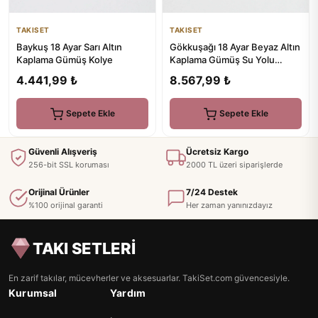
TAKISET
TAKISET
Baykuş 18 Ayar Sarı Altın
Gökkuşağı 18 Ayar Beyaz Altın
Kaplama Gümüş Kolye
Kaplama Gümüş Su Yolu
Bileklik
4.441,99 ₺
8.567,99 ₺
Sepete Ekle
Sepete Ekle
Güvenli Alışveriş
Ücretsiz Kargo
256-bit SSL koruması
2000 TL üzeri siparişlerde
Orijinal Ürünler
7/24 Destek
%100 orijinal garanti
Her zaman yanınızdayız
TAKI SETLERİ
En zarif takılar, mücevherler ve aksesuarlar. TakiSet.com güvencesiyle.
Kurumsal
Yardım