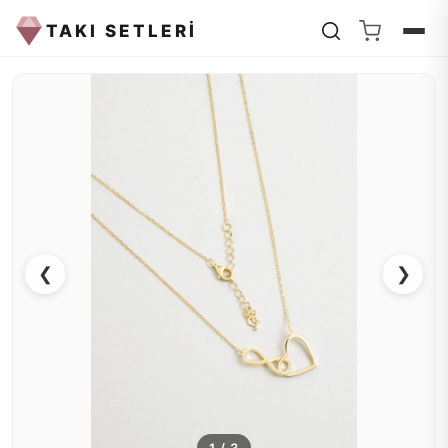
TAKI SETLERİ
❮
❯