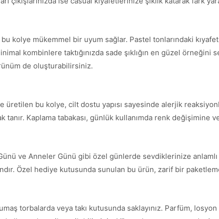
ı çıkışlarınızda ise casual kıyafetlerinize şıklık katarak fark yara
e bu kolye mükemmel bir uyum sağlar. Pastel tonlarındaki kıyafe
inimal kombinlere taktığınızda sade şıklığın en güzel örneğini serg
örünüm de oluşturabilirsiniz.
 üretilen bu kolye, cilt dostu yapısı sayesinde alerjik reaksiyonl
nak tanır. Kaplama tabakası, günlük kullanımda renk değişimine ve
 Günü ve Anneler Günü gibi özel günlerde sevdiklerinize anlamlı 
andır. Özel hediye kutusunda sunulan bu ürün, zarif bir paketleme 
umaş torbalarda veya takı kutusunda saklayınız. Parfüm, losyon 