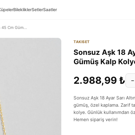
Küpeler
Bileklikler
Setler
Saatler
a 45 Cm Güm...
TAKISET
Sonsuz Aşk 18 Ay
Gümüş Kalp Kol
2.988,99 ₺
−
Sonsuz Aşk 18 Ayar Sarı Alt
gümüş, özel kaplama. Zarif ta
kolye. Günlük kullanımdan öz
Hemen sipariş verin!