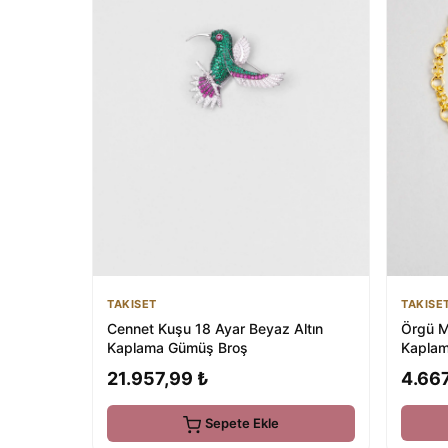
TAKISE
TAKISET
Örgü Mo
Cennet Kuşu 18 Ayar Beyaz Altın
Kaplam
Kaplama Gümüş Broş
4.667
21.957,99 ₺
Sepete Ekle