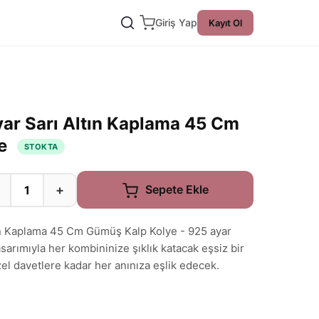
Giriş Yap
Kayıt Ol
ar Sarı Altın Kaplama 45 Cm
ye
STOKTA
+
Sepete Ekle
ın Kaplama 45 Cm Gümüş Kalp Kolye - 925 ayar
sarımıyla her kombininize şıklık katacak eşsiz bir
el davetlere kadar her anınıza eşlik edecek.