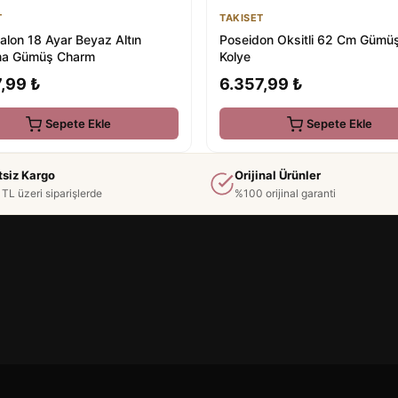
T
TAKISET
alon 18 Ayar Beyaz Altın
Poseidon Oksitli 62 Cm Gümü
ma Gümüş Charm
Kolye
,99 ₺
6.357,99 ₺
Sepete Ekle
Sepete Ekle
tsiz Kargo
Orijinal Ürünler
TL üzeri siparişlerde
%100 orijinal garanti