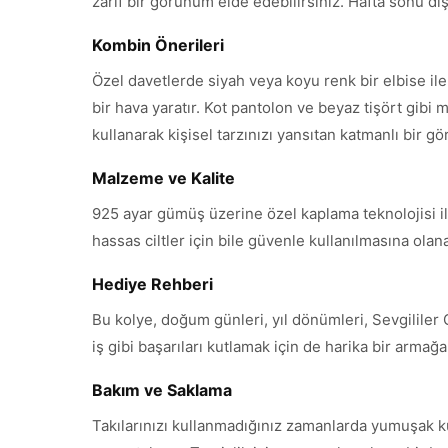
zarif bir görünüm elde edebilirsiniz. Hafta sonu dışar
Kombin Önerileri
Özel davetlerde siyah veya koyu renk bir elbise il
bir hava yaratır. Kot pantolon ve beyaz tişört gibi m
kullanarak kişisel tarzınızı yansıtan katmanlı bir g
Malzeme ve Kalite
925 ayar gümüş üzerine özel kaplama teknolojisi ile
hassas ciltler için bile güvenle kullanılmasına ola
Hediye Rehberi
Bu kolye, doğum günleri, yıl dönümleri, Sevgililer
iş gibi başarıları kutlamak için de harika bir armağ
Bakım ve Saklama
Takılarınızı kullanmadığınız zamanlarda yumuşak k