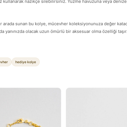
z kullanarak nazikçe silebilirsiniz. Yüzme havuzuna veya denize g
ımı bir arada sunan bu kolye, mücevher koleksiyonunuza değer kata
a yanınızda olacak uzun ömürlü bir aksesuar olma özelliği taşır
vher
hediye kolye