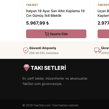
TAKISET
TAKISE
İtalyan 18 Ayar Sarı Altın Kaplama 19
Uçan B
Cm Gümüş İkili Bileklik
Kapla
5.967,99 ₺
2.977
Sepete Ekle
Güvenli Alışveriş
Ücre
256-bit SSL koruması
2000 
TAKI SETLERİ
En zarif takılar, mücevherler ve aksesuarlar.
TakiSet.com güvencesiyle.
© 2026 TakiSet.com. Tüm hakları saklıdır.