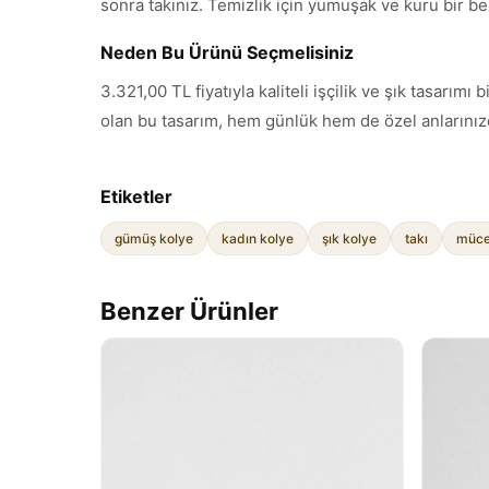
sonra takınız. Temizlik için yumuşak ve kuru bir be
Neden Bu Ürünü Seçmelisiniz
3.321,00 TL fiyatıyla kaliteli işçilik ve şık tasar
olan bu tasarım, hem günlük hem de özel anlarınızd
Etiketler
gümüş kolye
kadın kolye
şık kolye
takı
müce
Benzer Ürünler