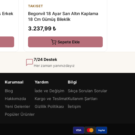
TAKISET
ş Erkek
Begonvil 18 Ayar Sarı Altın Kaplama
18 Cm Gümüş Bileklik
3.237,99 ₺
Sepete Ekle
7/24 Destek
Her zaman yanınızdayız
Kurumsal
Yardım
Bilgi
Blog
İade ve Değişim
Sıkça Sorulan Sorular
Hakkımızda
Kargo ve Teslimat
Kullanım Şartları
Yeni Gelenler
Gizlilik Politikası
İletişim
Popüler Ürünler
VISA
PayPal