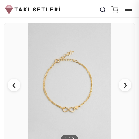
TAKI SETLERİ
❮
❯