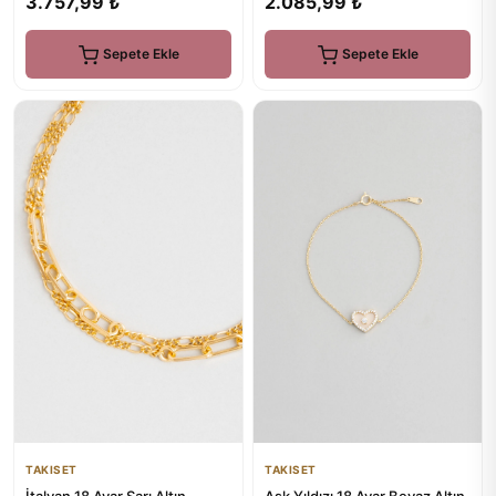
2.085,99 ₺
3.757,99 ₺
Sepete Ekle
Sepete Ekle
TAKISET
TAKISET
Aşk Yıldızı 18 Ayar Beyaz Altın