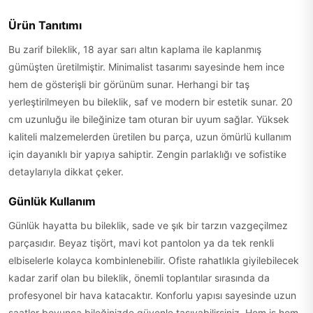
Ürün Tanıtımı
Bu zarif bileklik, 18 ayar sarı altın kaplama ile kaplanmış
gümüşten üretilmiştir. Minimalist tasarımı sayesinde hem ince
hem de gösterişli bir görünüm sunar. Herhangi bir taş
yerleştirilmeyen bu bileklik, saf ve modern bir estetik sunar. 20
cm uzunluğu ile bileğinize tam oturan bir uyum sağlar. Yüksek
kaliteli malzemelerden üretilen bu parça, uzun ömürlü kullanım
için dayanıklı bir yapıya sahiptir. Zengin parlaklığı ve sofistike
detaylarıyla dikkat çeker.
Günlük Kullanım
Günlük hayatta bu bileklik, sade ve şık bir tarzın vazgeçilmez
parçasıdır. Beyaz tişört, mavi kot pantolon ya da tek renkli
elbiselerle kolayca kombinlenebilir. Ofiste rahatlıkla giyilebilecek
kadar zarif olan bu bileklik, önemli toplantılar sırasında da
profesyonel bir hava katacaktır. Konforlu yapısı sayesinde uzun
saatler boyunca bileğinizde güvenle taşıyabilirsiniz. Hem iş hem