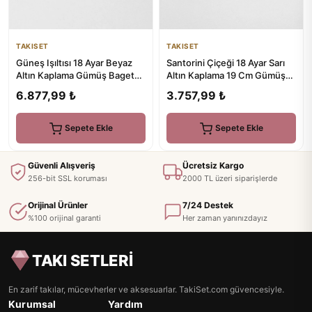
TAKISET
TAKISET
Güneş Işıltısı 18 Ayar Beyaz
Santorini Çiçeği 18 Ayar Sarı
Altın Kaplama Gümüş Baget
Altın Kaplama 19 Cm Gümüş
Küpe
Bileklik
6.877,99 ₺
3.757,99 ₺
Sepete Ekle
Sepete Ekle
Güvenli Alışveriş
Ücretsiz Kargo
256-bit SSL koruması
2000 TL üzeri siparişlerde
Orijinal Ürünler
7/24 Destek
%100 orijinal garanti
Her zaman yanınızdayız
TAKI SETLERİ
En zarif takılar, mücevherler ve aksesuarlar. TakiSet.com güvencesiyle.
Kurumsal
Yardım