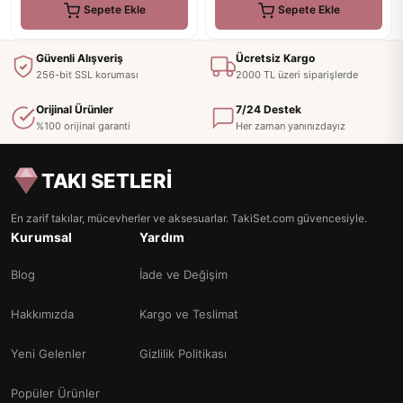
Sepete Ekle
Sepete Ekle
Güvenli Alışveriş
Ücretsiz Kargo
256-bit SSL koruması
2000 TL üzeri siparişlerde
Orijinal Ürünler
7/24 Destek
%100 orijinal garanti
Her zaman yanınızdayız
TAKI SETLERİ
En zarif takılar, mücevherler ve aksesuarlar. TakiSet.com güvencesiyle.
Kurumsal
Yardım
Blog
İade ve Değişim
Hakkımızda
Kargo ve Teslimat
Yeni Gelenler
Gizlilik Politikası
Popüler Ürünler