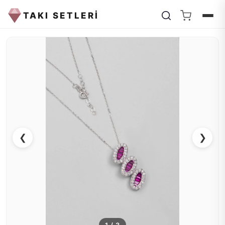
TAKI SETLERİ
❮
❯