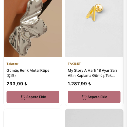
Takıştır
TAKISET
Gümüş Renk Metal Küpe
My Story A Harfi 18 Ayar Sarı
(Çift)
Altın Kaplama Gümüş Tek
Küpe
233,99 ₺
1.287,99 ₺
Sepete Ekle
Sepete Ekle