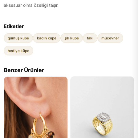
aksesuar olma özelliği taşır.
Etiketler
gümüş küpe
kadın küpe
şık küpe
takı
mücevher
hediye küpe
Benzer Ürünler