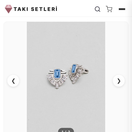
TAKI SETLERİ
❮
❯