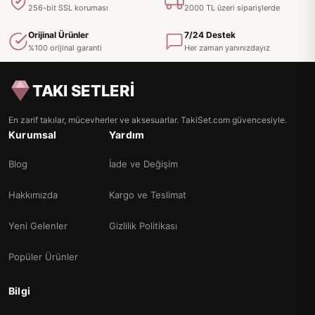
256-bit SSL koruması
2000 TL üzeri siparişlerde
Orijinal Ürünler
7/24 Destek
%100 orijinal garanti
Her zaman yanınızdayız
TAKI SETLERİ
En zarif takılar, mücevherler ve aksesuarlar. TakiSet.com güvencesiyle.
Kurumsal
Yardım
Blog
İade ve Değişim
Hakkımızda
Kargo ve Teslimat
Yeni Gelenler
Gizlilik Politikası
Popüler Ürünler
Bilgi