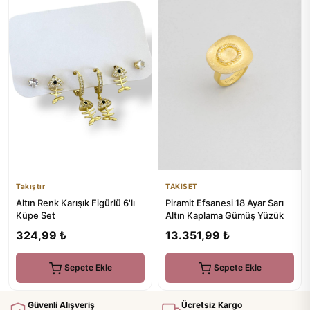
TAKISET
Takıştır
Piramit Efsanesi 18 Ayar Sarı
Altın Renk Karışık Figürlü 6'lı
Altın Kaplama Gümüş Yüzük
Küpe Set
13.351,99 ₺
324,99 ₺
Sepete Ekle
Sepete Ekle
Güvenli Alışveriş
Ücretsiz Kargo