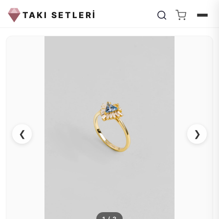
TAKI SETLERİ
❮
❯