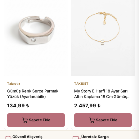
Takıştır
TAKISET
Gümüş Renk Serçe Parmak
My Story E Harfi 18 Ayar Sarı
Yüzük (Ayarlanabilir)
Altın Kaplama 18 Cm Gümüş
Bileklik
134,99 ₺
2.457,99 ₺
Sepete Ekle
Sepete Ekle
Güvenli Alışveriş
Ücretsiz Kargo