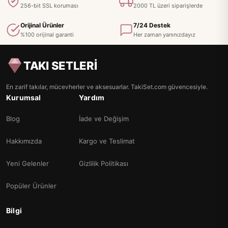
256-bit SSL koruması
2000 TL üzeri siparişlerde
Orijinal Ürünler
7/24 Destek
%100 orijinal garanti
Her zaman yanınızdayız
TAKI SETLERİ
En zarif takılar, mücevherler ve aksesuarlar. TakiSet.com güvencesiyle.
Kurumsal
Yardım
Blog
İade ve Değişim
Hakkımızda
Kargo ve Teslimat
Yeni Gelenler
Gizlilik Politikası
Popüler Ürünler
Bilgi