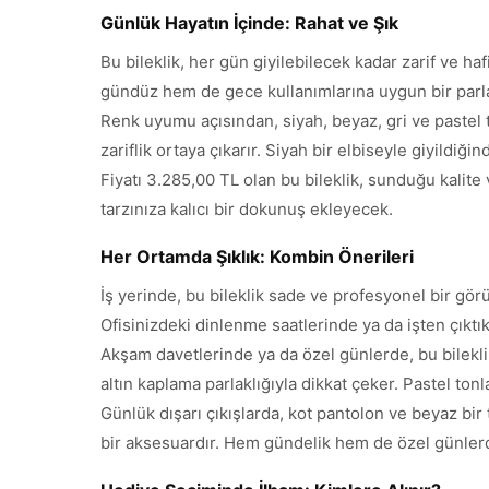
Günlük Hayatın İçinde: Rahat ve Şık
Bu bileklik, her gün giyilebilecek kadar zarif ve haf
gündüz hem de gece kullanımlarına uygun bir parlaklı
Renk uyumu açısından, siyah, beyaz, gri ve pastel 
zariflik ortaya çıkarır. Siyah bir elbiseyle giyildiğin
Fiyatı 3.285,00 TL olan bu bileklik, sunduğu kalit
tarzınıza kalıcı bir dokunuş ekleyecek.
Her Ortamda Şıklık: Kombin Önerileri
İş yerinde, bu bileklik sade ve profesyonel bir gör
Ofisinizdeki dinlenme saatlerinde ya da işten çıktıkt
Akşam davetlerinde ya da özel günlerde, bu bilekli
altın kaplama parlaklığıyla dikkat çeker. Pastel ton
Günlük dışarı çıkışlarda, kot pantolon ve beyaz bi
bir aksesuardır. Hem gündelik hem de özel günlerd