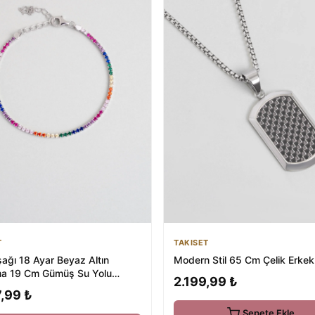
T
TAKISET
ağı 18 Ayar Beyaz Altın
Modern Stil 65 Cm Çelik Erkek
a 19 Cm Gümüş Su Yolu
2.199,99 ₺
,99 ₺
Sepete Ekle