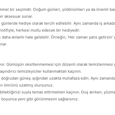
mel bir seçimdir. Doğum günleri, yıldönümleri ya da önemli başar
ir aksesuar sunar.
ünlerde hediye olarak tercih edilebilir. Aynı zamanda iş arkadaşl
motifiyle, herkesi mutlu edecek bir hediyedir.
daha anlamlı hale gelebilir. Örneğin, 'Her zaman şans getirsin' gi
unar.
yor. Gümüşün oksitlenmemesi için düzenli olarak temizlenmesi g
 aşındırıcı temizleyiciler kullanmaktan kaçının.
 ve doğrudan güneş ışığından uzakta muhafaza edin. Aynı zamanda
zün ömrünü uzatmış olursunuz.
, bilekliğinizi suyla temas ettirmekten kaçının. Duş alırken, yü
lar boyunca yeni gibi görünmesini sağlarsınız.