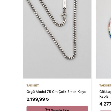
TAKISET
TAKISE
Örgü Model 75 Cm Çelik Erkek Kolye
Gökkuş
Kaplam
2.199,99 ₺
Bileklik
4.277
Sepete Ekle