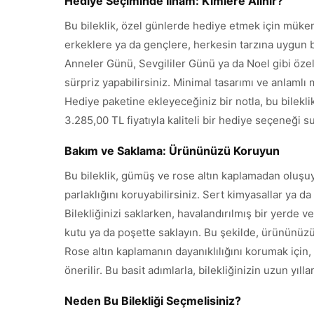
Hediye Seçiminde İlham: Kimlere Alınır?
Bu bileklik, özel günlerde hediye etmek için mükem
erkeklere ya da gençlere, herkesin tarzına uygun b
Anneler Günü, Sevgililer Günü ya da Noel gibi özel g
sürpriz yapabilirsiniz. Minimal tasarımı ve anlamlı 
Hediye paketine ekleyeceğiniz bir notla, bu bileklik 
3.285,00 TL fiyatıyla kaliteli bir hediye seçeneği s
Bakım ve Saklama: Ürününüzü Koruyun
Bu bileklik, gümüş ve rose altın kaplamadan oluşu
parlaklığını koruyabilirsiniz. Sert kimyasallar ya da
Bilekliğinizi saklarken, havalandırılmış bir yerde
kutu ya da poşette saklayın. Bu şekilde, ürününü
Rose altın kaplamanın dayanıklılığını korumak için
önerilir. Bu basit adımlarla, bilekliğinizin uzun yıl
Neden Bu Bilekliği Seçmelisiniz?