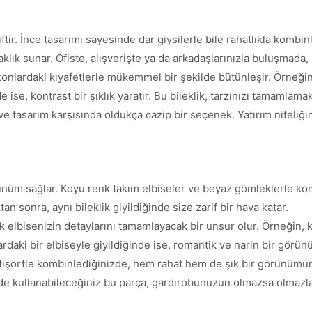
iftir. İnce tasarımı sayesinde dar giysilerle bile rahatlıkla komb
k sunar. Ofiste, alışverişte ya da arkadaşlarınızla buluşmada, bu
tonlardaki kıyafetlerle mükemmel bir şekilde bütünleşir. Örneği
de ise, kontrast bir şıklık yaratır. Bu bileklik, tarzınızı tamamlama
e ve tasarım karşısında oldukça cazip bir seçenek. Yatırım niteli
ünüm sağlar. Koyu renk takım elbiseler ve beyaz gömleklerle komb
an sonra, aynı bileklik giyildiğinde size zarif bir hava katar.
k elbisenizin detaylarını tamamlayacak bir unsur olur. Örneğin, 
lardaki bir elbiseyle giyildiğinde ise, romantik ve narin bir görü
r tişörtle kombinlediğinizde, hem rahat hem de şık bir görünümünü
e kullanabileceğiniz bu parça, gardırobunuzun olmazsa olmazları