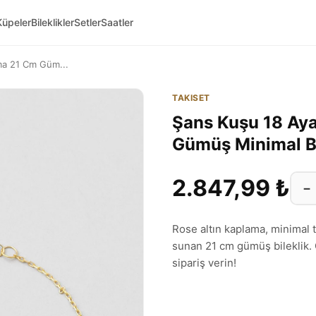
Küpeler
Bileklikler
Setler
Saatler
ma 21 Cm Güm...
TAKISET
Şans Kuşu 18 Aya
Gümüş Minimal B
2.847,99 ₺
−
Rose altın kaplama, minimal t
sunan 21 cm gümüş bileklik.
sipariş verin!