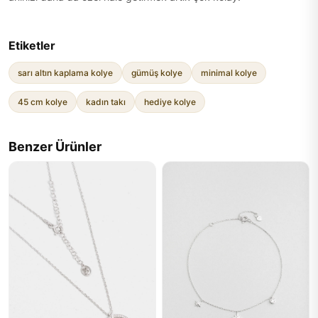
Etiketler
sarı altın kaplama kolye
gümüş kolye
minimal kolye
45 cm kolye
kadın takı
hediye kolye
Benzer Ürünler