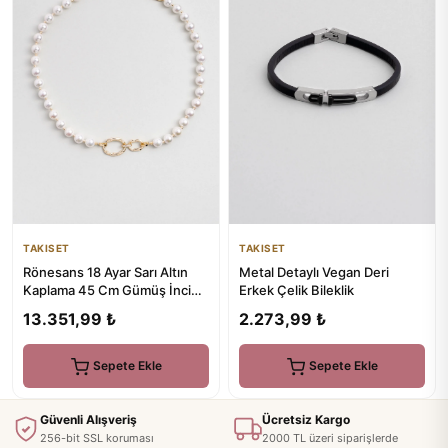
TAKISET
TAKISET
Metal Detaylı Vegan Deri
Rönesans 18 Ayar Sarı Altın
Erkek Çelik Bileklik
Kaplama 45 Cm Gümüş İnci
Kolye
2.273,99 ₺
13.351,99 ₺
Sepete Ekle
Sepete Ekle
Güvenli Alışveriş
Ücretsiz Kargo
256-bit SSL koruması
2000 TL üzeri siparişlerde