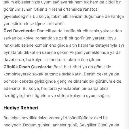
takım elbiselerinizle uyum sağlayarak hem şık hem de ciddi bir
görünüm sunar. Ofisinizin resmi ortamında rahatça
giyebileceğiniz bu kolye, takım elbisenizin düğümüne de hafifçe
yerleştirilerek şıklığınızı artırabilir.
Özel Davetlerde:
Dantelli ya da kadife bir elbisenin yakasından
sarkan bu kolye, romantik ve zarif bir görünüm yaratır. Koyu
renkli elbiselerle kombinlendiğinde altın kaplama detaylarıyla ayı
oynatarak dikkatleri üzerine çeker. Akşam yemeklerinde ya da
davetlerde, bu kolye sizi herkesin aksine öne çıkarır.
Günlük Dışarı Çıkışlarda:
Basit bir t-shirt ya da gömlekle
kombinleyerek sokak tarzınıza şıklık katın. Denim ceket ya da
bomber ceketle giyildiğinde genç ve dinamik bir görünüm elde
edersiniz. Bu kolye, her tarzı yansıtabilen bir parça olma
özelliğiyle, farklı figürlere ve stillere kolayca uyum sağlar.
Hediye Rehberi
Bu kolye, sevdiklerinize vermeyi düşündüğünüz özel bir
hediyedir. Doğum günleri, anneler günü, Sevgililer Günü ya da