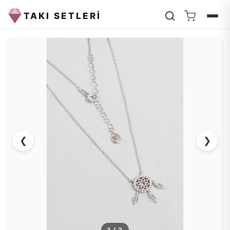
TAKI SETLERİ
❮
❯