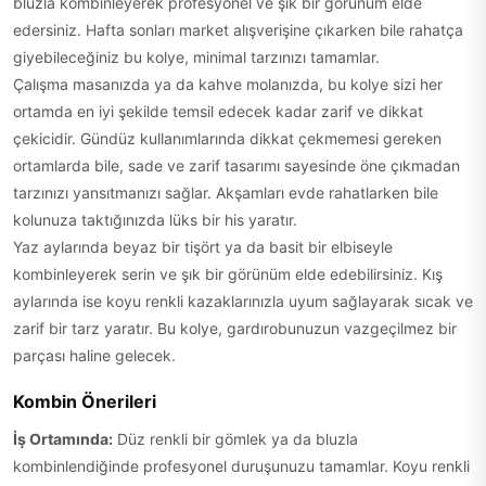
bluzla kombinleyerek profesyonel ve şık bir görünüm elde
edersiniz. Hafta sonları market alışverişine çıkarken bile rahatça
giyebileceğiniz bu kolye, minimal tarzınızı tamamlar.
Çalışma masanızda ya da kahve molanızda, bu kolye sizi her
ortamda en iyi şekilde temsil edecek kadar zarif ve dikkat
çekicidir. Gündüz kullanımlarında dikkat çekmemesi gereken
ortamlarda bile, sade ve zarif tasarımı sayesinde öne çıkmadan
tarzınızı yansıtmanızı sağlar. Akşamları evde rahatlarken bile
kolunuza taktığınızda lüks bir his yaratır.
Yaz aylarında beyaz bir tişört ya da basit bir elbiseyle
kombinleyerek serin ve şık bir görünüm elde edebilirsiniz. Kış
aylarında ise koyu renkli kazaklarınızla uyum sağlayarak sıcak ve
zarif bir tarz yaratır. Bu kolye, gardırobunuzun vazgeçilmez bir
parçası haline gelecek.
Kombin Önerileri
İş Ortamında:
Düz renkli bir gömlek ya da bluzla
kombinlendiğinde profesyonel duruşunuzu tamamlar. Koyu renkli