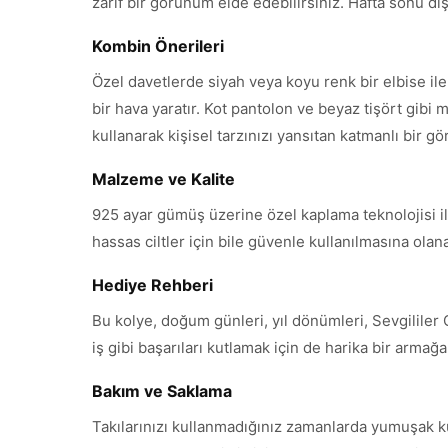
zarif bir görünüm elde edebilirsiniz. Hafta sonu dışar
Kombin Önerileri
Özel davetlerde siyah veya koyu renk bir elbise il
bir hava yaratır. Kot pantolon ve beyaz tişört gibi m
kullanarak kişisel tarzınızı yansıtan katmanlı bir g
Malzeme ve Kalite
925 ayar gümüş üzerine özel kaplama teknolojisi ile
hassas ciltler için bile güvenle kullanılmasına ola
Hediye Rehberi
Bu kolye, doğum günleri, yıl dönümleri, Sevgililer
iş gibi başarıları kutlamak için de harika bir armağ
Bakım ve Saklama
Takılarınızı kullanmadığınız zamanlarda yumuşak k