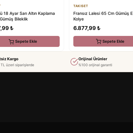
TAKISET
T
Fransız Lalesi 65 Cm Gümüş E
ü 18 Ayar Sarı Altın Kaplama
Kolye
Gümüş Bileklik
6.877,99 ₺
,99 ₺
Sepete Ekle
Sepete Ekle
tsiz Kargo
Orijinal Ürünler
TL üzeri siparişlerde
%100 orijinal garanti