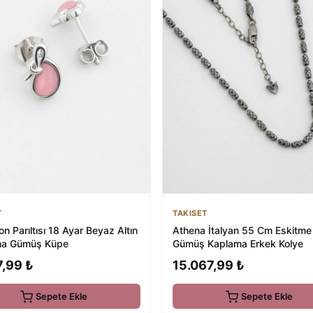
T
TAKISET
n Parıltısı 18 Ayar Beyaz Altın
Athena İtalyan 55 Cm Eskitme
ma Gümüş Küpe
Gümüş Kaplama Erkek Kolye
7,99 ₺
15.067,99 ₺
Sepete Ekle
Sepete Ekle