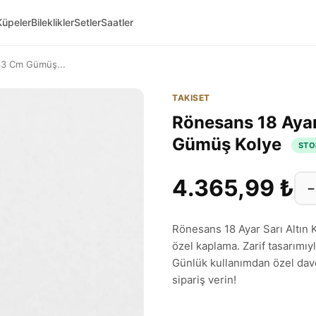
Küpeler
Bileklikler
Setler
Saatler
 43 Cm Gümüş...
TAKISET
Rönesans 18 Ayar
Gümüş Kolye
STO
4.365,99 ₺
−
Rönesans 18 Ayar Sarı Altı
özel kaplama. Zarif tasarımıyl
Günlük kullanımdan özel dav
sipariş verin!