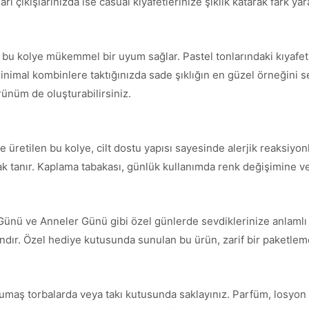
ı çıkışlarınızda ise casual kıyafetlerinize şıklık katarak fark yara
e bu kolye mükemmel bir uyum sağlar. Pastel tonlarındaki kıyafe
inimal kombinlere taktığınızda sade şıklığın en güzel örneğini serg
örünüm de oluşturabilirsiniz.
 üretilen bu kolye, cilt dostu yapısı sayesinde alerjik reaksiyonl
nak tanır. Kaplama tabakası, günlük kullanımda renk değişimine ve
 Günü ve Anneler Günü gibi özel günlerde sevdiklerinize anlamlı 
andır. Özel hediye kutusunda sunulan bu ürün, zarif bir paketleme 
umaş torbalarda veya takı kutusunda saklayınız. Parfüm, losyon 