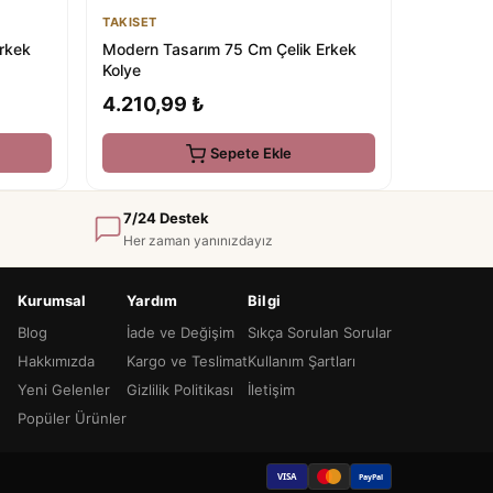
TAKISET
rkek
Modern Tasarım 75 Cm Çelik Erkek
Kolye
4.210,99 ₺
Sepete Ekle
7/24 Destek
Her zaman yanınızdayız
Kurumsal
Yardım
Bilgi
Blog
İade ve Değişim
Sıkça Sorulan Sorular
Hakkımızda
Kargo ve Teslimat
Kullanım Şartları
Yeni Gelenler
Gizlilik Politikası
İletişim
Popüler Ürünler
VISA
PayPal