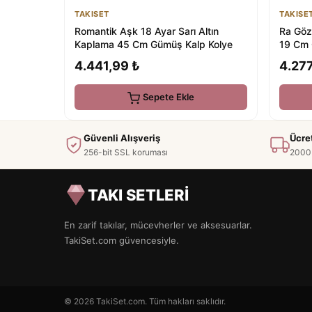
TAKISET
TAKISE
Romantik Aşk 18 Ayar Sarı Altın
Ra Göz
Kaplama 45 Cm Gümüş Kalp Kolye
19 Cm 
4.441,99 ₺
4.277
Sepete Ekle
Güvenli Alışveriş
Ücre
256-bit SSL koruması
2000 
TAKI SETLERİ
En zarif takılar, mücevherler ve aksesuarlar.
TakiSet.com güvencesiyle.
© 2026 TakiSet.com. Tüm hakları saklıdır.