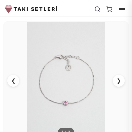
TAKI SETLERİ
❮
❯