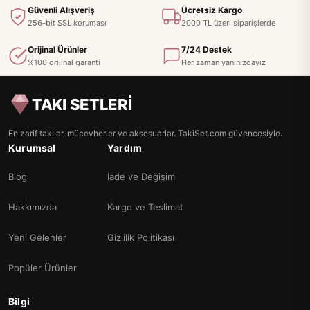
Güvenli Alışveriş
Ücretsiz Kargo
256-bit SSL koruması
2000 TL üzeri siparişlerde
Orijinal Ürünler
7/24 Destek
%100 orijinal garanti
Her zaman yanınızdayız
TAKI SETLERİ
En zarif takılar, mücevherler ve aksesuarlar. TakiSet.com güvencesiyle.
Kurumsal
Yardım
Blog
İade ve Değişim
Hakkımızda
Kargo ve Teslimat
Yeni Gelenler
Gizlilik Politikası
Popüler Ürünler
Bilgi