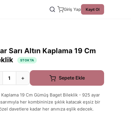
Giriş Yap
Kayıt Ol
yar Sarı Altın Kaplama 19 Cm
klik
STOKTA
+
Sepete Ekle
tın Kaplama 19 Cm Gümüş Baget Bileklik - 925 ayar
sarımıyla her kombininize şıklık katacak eşsiz bir
özel davetlere kadar her anınıza eşlik edecek.