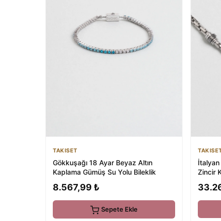
TAKISE
TAKISET
İtalyan Zeus 57 
Gökkuşağı 18 Ayar Beyaz Altın
Zincir 
Kaplama Gümüş Su Yolu Bileklik
33.2
8.567,99 ₺
Sepete Ekle