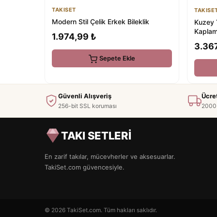
TAKISET
TAKISE
Modern Stil Çelik Erkek Bileklik
Kuzey Y
Kapla
1.974,99 ₺
3.36
Sepete Ekle
Güvenli Alışveriş
Ücre
256-bit SSL koruması
2000 
TAKI SETLERİ
En zarif takılar, mücevherler ve aksesuarlar.
TakiSet.com güvencesiyle.
© 2026 TakiSet.com. Tüm hakları saklıdır.