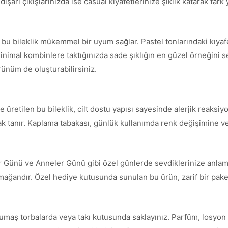
şarı çıkışlarınızda ise casual kıyafetlerinize şıklık katarak fark y
e bu bileklik mükemmel bir uyum sağlar. Pastel tonlarındaki kıya
inimal kombinlere taktığınızda sade şıklığın en güzel örneğini serg
örünüm de oluşturabilirsiniz.
üretilen bu bileklik, cilt dostu yapısı sayesinde alerjik reaksiyo
nak tanır. Kaplama tabakası, günlük kullanımda renk değişimine ve
ler Günü ve Anneler Günü gibi özel günlerde sevdiklerinize anlaml
armağandır. Özel hediye kutusunda sunulan bu ürün, zarif bir paket
umaş torbalarda veya takı kutusunda saklayınız. Parfüm, losyon 