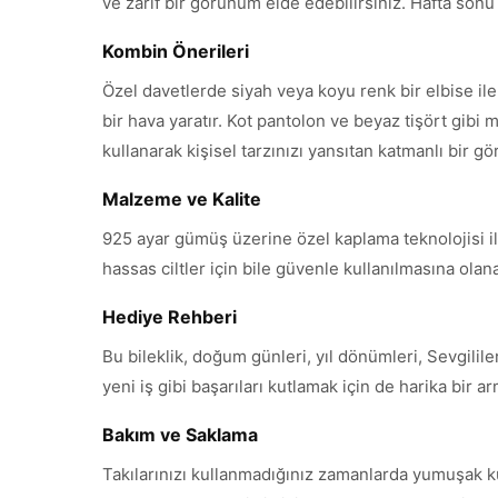
ve zarif bir görünüm elde edebilirsiniz. Hafta sonu dı
Kombin Önerileri
Özel davetlerde siyah veya koyu renk bir elbise il
bir hava yaratır. Kot pantolon ve beyaz tişört gibi m
kullanarak kişisel tarzınızı yansıtan katmanlı bir g
Malzeme ve Kalite
925 ayar gümüş üzerine özel kaplama teknolojisi ile 
hassas ciltler için bile güvenle kullanılmasına ola
Hediye Rehberi
Bu bileklik, doğum günleri, yıl dönümleri, Sevgili
yeni iş gibi başarıları kutlamak için de harika bir 
Bakım ve Saklama
Takılarınızı kullanmadığınız zamanlarda yumuşak k