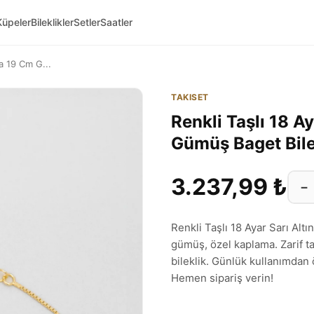
Küpeler
Bileklikler
Setler
Saatler
ma 19 Cm G...
TAKISET
Renkli Taşlı 18 A
Gümüş Baget Bile
3.237,99 ₺
−
Renkli Taşlı 18 Ayar Sarı Al
gümüş, özel kaplama. Zarif ta
bileklik. Günlük kullanımdan 
Hemen sipariş verin!