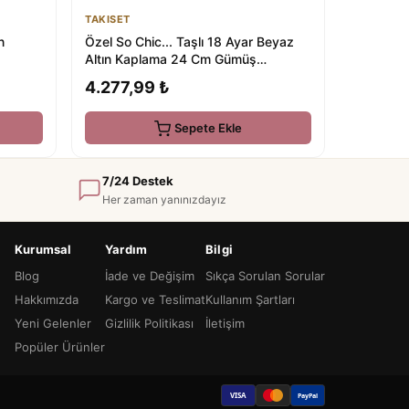
TAKISET
n
Özel So Chic... Taşlı 18 Ayar Beyaz
Altın Kaplama 24 Cm Gümüş
Şahmeran
4.277,99 ₺
Sepete Ekle
7/24 Destek
Her zaman yanınızdayız
Kurumsal
Yardım
Bilgi
Blog
İade ve Değişim
Sıkça Sorulan Sorular
Hakkımızda
Kargo ve Teslimat
Kullanım Şartları
Yeni Gelenler
Gizlilik Politikası
İletişim
Popüler Ürünler
VISA
PayPal