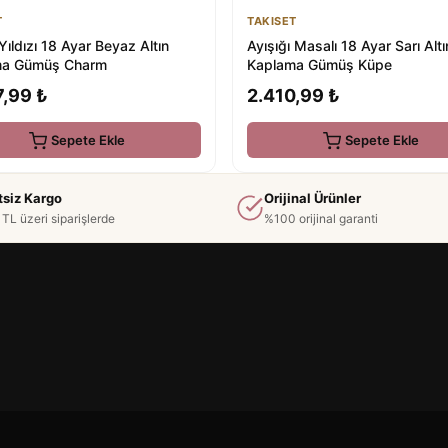
T
TAKISET
ıldızı 18 Ayar Beyaz Altın
Ayışığı Masalı 18 Ayar Sarı Altı
ma Gümüş Charm
Kaplama Gümüş Küpe
7,99 ₺
2.410,99 ₺
Sepete Ekle
Sepete Ekle
tsiz Kargo
Orijinal Ürünler
TL üzeri siparişlerde
%100 orijinal garanti