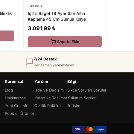
TAKISET
ileklik
Işıltılı Baget 18 Ayar Sarı Altın
Kaplama 45 Cm Gümüş Kolye
3.091,99 ₺
Sepete Ekle
7/24 Destek
Her zaman yanınızdayız
Kurumsal
Yardım
Bilgi
Blog
İade ve Değişim
Sıkça Sorulan Sorular
Hakkımızda
Kargo ve Teslimat
Kullanım Şartları
Yeni Gelenler
Gizlilik Politikası
İletişim
Popüler Ürünler
VISA
PayPal