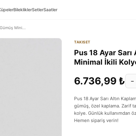
Küpeler
Bileklikler
Setler
Saatler
 Gümüş Mini...
TAKISET
Pus 18 Ayar Sarı
Minimal İkili Kol
6.736,99 ₺
−
Pus 18 Ayar Sarı Altın Kapla
gümüş, özel kaplama. Zarif ta
kolye. Günlük kullanımdan öz
Hemen sipariş verin!