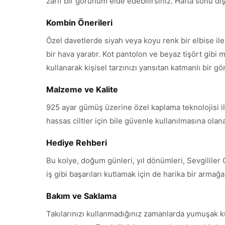
zarif bir görünüm elde edebilirsiniz. Hafta sonu dışar
Kombin Önerileri
Özel davetlerde siyah veya koyu renk bir elbise il
bir hava yaratır. Kot pantolon ve beyaz tişört gibi m
kullanarak kişisel tarzınızı yansıtan katmanlı bir g
Malzeme ve Kalite
925 ayar gümüş üzerine özel kaplama teknolojisi ile
hassas ciltler için bile güvenle kullanılmasına ola
Hediye Rehberi
Bu kolye, doğum günleri, yıl dönümleri, Sevgililer
iş gibi başarıları kutlamak için de harika bir armağ
Bakım ve Saklama
Takılarınızı kullanmadığınız zamanlarda yumuşak k