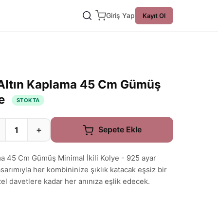
Giriş Yap
Kayıt Ol
 Altın Kaplama 45 Cm Gümüş
ye
STOKTA
+
Sepete Ekle
ma 45 Cm Gümüş Minimal İkili Kolye - 925 ayar
sarımıyla her kombininize şıklık katacak eşsiz bir
el davetlere kadar her anınıza eşlik edecek.