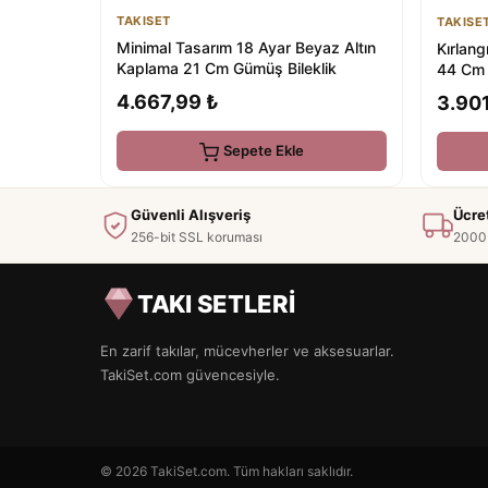
TAKISET
TAKISE
Minimal Tasarım 18 Ayar Beyaz Altın
Kırlang
Kaplama 21 Cm Gümüş Bileklik
44 Cm 
4.667,99 ₺
3.901
Sepete Ekle
Güvenli Alışveriş
Ücre
256-bit SSL koruması
2000 
TAKI SETLERİ
En zarif takılar, mücevherler ve aksesuarlar.
TakiSet.com güvencesiyle.
© 2026 TakiSet.com. Tüm hakları saklıdır.