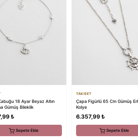
T
TAKISET
Kabuğu 18 Ayar Beyaz Altın
Çapa Figürlü 65 Cm Gümüş Er
a Gümüş Bileklik
Kolye
,99 ₺
6.357,99 ₺
Sepete Ekle
Sepete Ekle