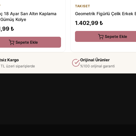
T
TAKISET
ıç 18 Ayar Sarı Altın Kaplama
Geometrik Figürlü Çelik Erkek B
Gümüş Kolye
1.402,99 ₺
,99 ₺
Sepete Ekle
Sepete Ekle
tsiz Kargo
Orijinal Ürünler
TL üzeri siparişlerde
%100 orijinal garanti