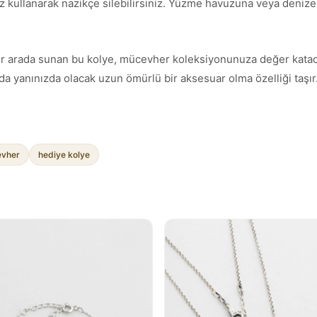
z kullanarak nazikçe silebilirsiniz. Yüzme havuzuna veya denize g
ımı bir arada sunan bu kolye, mücevher koleksiyonunuza değer kata
a yanınızda olacak uzun ömürlü bir aksesuar olma özelliği taşır
vher
hediye kolye