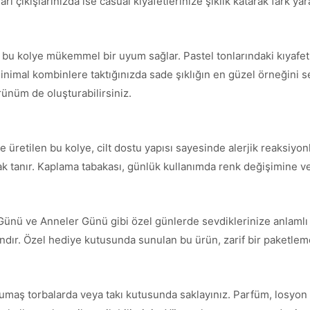
ı çıkışlarınızda ise casual kıyafetlerinize şıklık katarak fark yara
e bu kolye mükemmel bir uyum sağlar. Pastel tonlarındaki kıyafe
inimal kombinlere taktığınızda sade şıklığın en güzel örneğini serg
örünüm de oluşturabilirsiniz.
 üretilen bu kolye, cilt dostu yapısı sayesinde alerjik reaksiyonl
nak tanır. Kaplama tabakası, günlük kullanımda renk değişimine ve
 Günü ve Anneler Günü gibi özel günlerde sevdiklerinize anlamlı 
andır. Özel hediye kutusunda sunulan bu ürün, zarif bir paketleme 
umaş torbalarda veya takı kutusunda saklayınız. Parfüm, losyon 