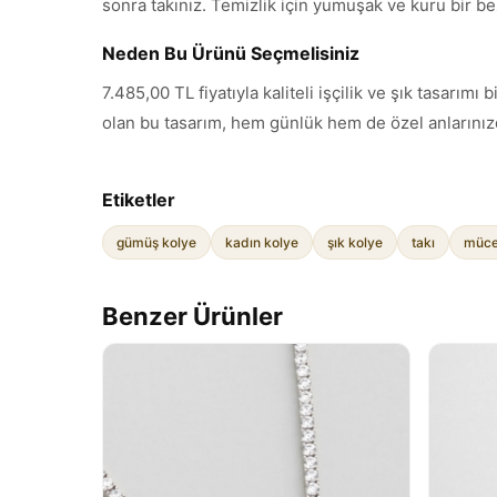
sonra takınız. Temizlik için yumuşak ve kuru bir be
Neden Bu Ürünü Seçmelisiniz
7.485,00 TL fiyatıyla kaliteli işçilik ve şık tasar
olan bu tasarım, hem günlük hem de özel anlarınızd
Etiketler
gümüş kolye
kadın kolye
şık kolye
takı
müce
Benzer Ürünler