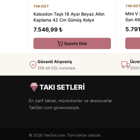
TAKISE
TAKISET
Mini V 
Kalsedon Taşlı 18 Ayar Beyaz Altın
Sarı A
Kaplama 42 Cm Gümüş Kolye
5.791
7.546,99 ₺
Sepete Ekle
Güvenli Alışveriş
Ücre
256-bit SSL koruması
2000 
TAKI SETLERİ
En zarif takılar, mücevherler ve aksesuarlar.
TakiSet.com güvencesiyle.
© 2026 TakiSet.com. Tüm hakları saklıdır.