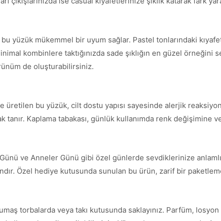
ı çıkışlarınızda ise casual kıyafetlerinize şıklık katarak fark yara
le bu yüzük mükemmel bir uyum sağlar. Pastel tonlarındaki kıyaf
inimal kombinlere taktığınızda sade şıklığın en güzel örneğini serg
örünüm de oluşturabilirsiniz.
 üretilen bu yüzük, cilt dostu yapısı sayesinde alerjik reaksiyon
nak tanır. Kaplama tabakası, günlük kullanımda renk değişimine ve
 Günü ve Anneler Günü gibi özel günlerde sevdiklerinize anlamlı
andır. Özel hediye kutusunda sunulan bu ürün, zarif bir paketleme 
umaş torbalarda veya takı kutusunda saklayınız. Parfüm, losyon 