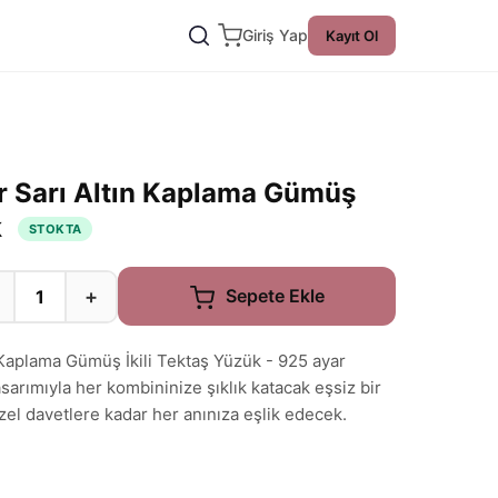
Giriş Yap
Kayıt Ol
r Sarı Altın Kaplama Gümüş
k
STOKTA
+
Sepete Ekle
 Kaplama Gümüş İkili Tektaş Yüzük - 925 ayar
sarımıyla her kombininize şıklık katacak eşsiz bir
el davetlere kadar her anınıza eşlik edecek.