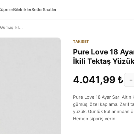
Küpeler
Bileklikler
Setler
Saatler
Gümüş İkil...
TAKISET
Pure Love 18 Aya
İkili Tektaş Yüzü
4.041,99 ₺
−
Pure Love 18 Ayar Sarı Altın
gümüş, özel kaplama. Zarif ta
yüzük. Günlük kullanımdan öz
Hemen sipariş verin!