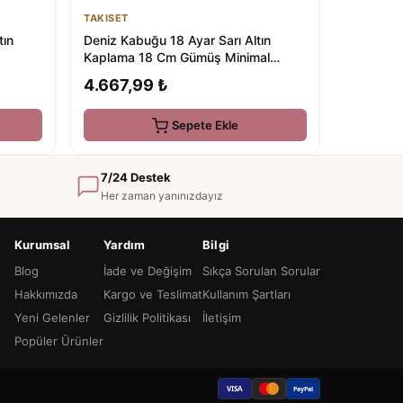
TAKISET
tın
Deniz Kabuğu 18 Ayar Sarı Altın
Kaplama 18 Cm Gümüş Minimal
Bileklik
4.667,99 ₺
Sepete Ekle
7/24 Destek
Her zaman yanınızdayız
Kurumsal
Yardım
Bilgi
Blog
İade ve Değişim
Sıkça Sorulan Sorular
Hakkımızda
Kargo ve Teslimat
Kullanım Şartları
Yeni Gelenler
Gizlilik Politikası
İletişim
Popüler Ürünler
VISA
PayPal