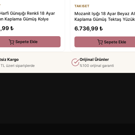
T
TAKISET
Harfi Günışığı Renkli 18 Ayar
Mozanit Işığı 18 Ayar Beyaz Al
ltın Kaplama Gümüş Kolye
Kaplama Gümüş Tektaş Yüzük
,99 ₺
6.736,99 ₺
Sepete Ekle
Sepete Ekle
tsiz Kargo
Orijinal Ürünler
TL üzeri siparişlerde
%100 orijinal garanti