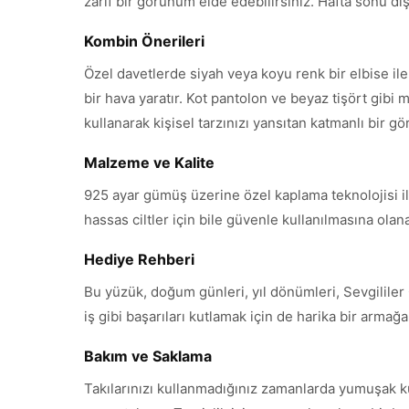
zarif bir görünüm elde edebilirsiniz. Hafta sonu dışar
Kombin Önerileri
Özel davetlerde siyah veya koyu renk bir elbise i
bir hava yaratır. Kot pantolon ve beyaz tişört gibi m
kullanarak kişisel tarzınızı yansıtan katmanlı bir g
Malzeme ve Kalite
925 ayar gümüş üzerine özel kaplama teknolojisi ile
hassas ciltler için bile güvenle kullanılmasına ola
Hediye Rehberi
Bu yüzük, doğum günleri, yıl dönümleri, Sevgililer
iş gibi başarıları kutlamak için de harika bir armağ
Bakım ve Saklama
Takılarınızı kullanmadığınız zamanlarda yumuşak k