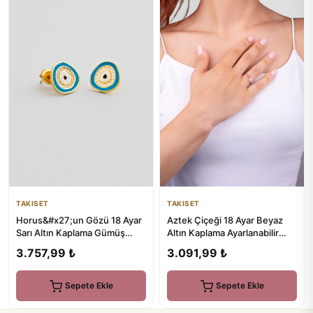
TAKISET
TAKISET
Horus&#x27;un Gözü 18 Ayar
Aztek Çiçeği 18 Ayar Beyaz
Sarı Altın Kaplama Gümüş
Altın Kaplama Ayarlanabilir
Nazar Küpe
Gümüş Yüzük
3.757,99 ₺
3.091,99 ₺
Sepete Ekle
Sepete Ekle