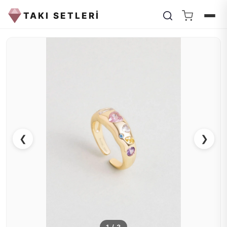
TAKI SETLERİ
❮
❯