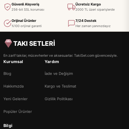
Güvenli Alışveriş
Ücretsiz Kargo
256-bit SSL koruması
2000 TL üzeri siparişlerde
Orijinal Ürünler
7/24 Destek
%100 orijinal garanti
Her zaman yanınızdayız
TAKI SETLERİ
En zarif takılar, mücevherler ve aksesuarlar. TakiSet.com güvencesiyle.
Kurumsal
Yardım
Blog
İade ve Değişim
Hakkımızda
Kargo ve Teslimat
Yeni Gelenler
Gizlilik Politikası
Popüler Ürünler
Bilgi