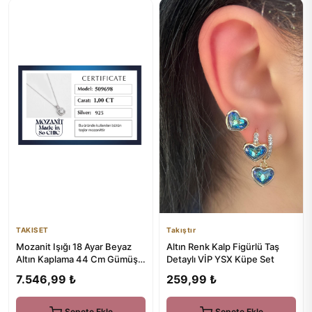
TAKISET
Takıştır
Mozanit Işığı 18 Ayar Beyaz
Altın Renk Kalp Figürlü Taş
Altın Kaplama 44 Cm Gümüş
Detaylı VİP YSX Küpe Set
Kolye
7.546,99 ₺
259,99 ₺
Sepete Ekle
Sepete Ekle