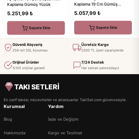
Kaplama 19 Cm Gümüş
Kaplama Gümüş Yüzük
Gurmet 3 Mm Zincir Bileklik
5.057,99 ₺
5.251,99 ₺
Sepete Ekle
Sepete Ekle
Güvenli Alışveriş
Ücretsiz Kargo
256-bit SSL koruması
2000 TL üzeri siparişlerde
Orijinal Ürünler
7/24 Destek
%100 orijinal garanti
Her zaman yanınızdayız
TAKI SETLERİ
En zarif takılar, mücevherler ve aksesuarlar. TakiSet.com güvencesiyle.
Kurumsal
Yardım
Blog
İade ve Değişim
Hakkımızda
Kargo ve Teslimat