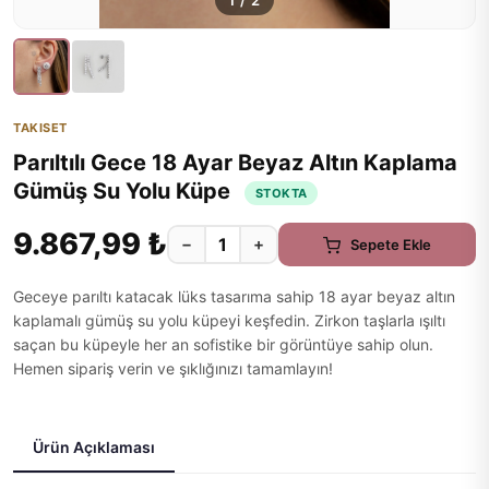
1
/
2
TAKISET
Parıltılı Gece 18 Ayar Beyaz Altın Kaplama
Gümüş Su Yolu Küpe
STOKTA
9.867,99 ₺
−
+
Sepete Ekle
Geceye parıltı katacak lüks tasarıma sahip 18 ayar beyaz altın
kaplamalı gümüş su yolu küpeyi keşfedin. Zirkon taşlarla ışıltı
saçan bu küpeyle her an sofistike bir görüntüye sahip olun.
Hemen sipariş verin ve şıklığınızı tamamlayın!
Ürün Açıklaması