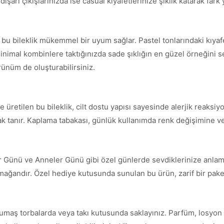
şarı çıkışlarınızda ise casual kıyafetlerinize şıklık katarak fark y
e bu bileklik mükemmel bir uyum sağlar. Pastel tonlarındaki kıya
inimal kombinlere taktığınızda sade şıklığın en güzel örneğini serg
örünüm de oluşturabilirsiniz.
üretilen bu bileklik, cilt dostu yapısı sayesinde alerjik reaksiyo
nak tanır. Kaplama tabakası, günlük kullanımda renk değişimine ve
ler Günü ve Anneler Günü gibi özel günlerde sevdiklerinize anlaml
armağandır. Özel hediye kutusunda sunulan bu ürün, zarif bir paket
umaş torbalarda veya takı kutusunda saklayınız. Parfüm, losyon 