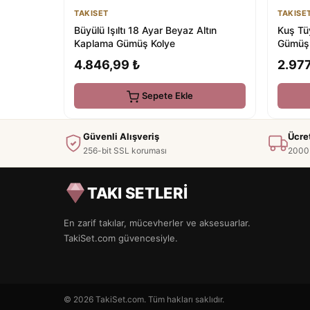
TAKISET
TAKISE
Büyülü Işıltı 18 Ayar Beyaz Altın
Kuş Tü
Kaplama Gümüş Kolye
Gümüş
4.846,99 ₺
2.977
Sepete Ekle
Güvenli Alışveriş
Ücre
256-bit SSL koruması
2000 
TAKI SETLERİ
En zarif takılar, mücevherler ve aksesuarlar.
TakiSet.com güvencesiyle.
© 2026 TakiSet.com. Tüm hakları saklıdır.