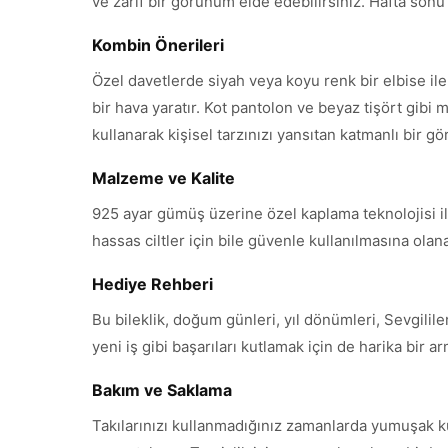
ve zarif bir görünüm elde edebilirsiniz. Hafta sonu dı
Kombin Önerileri
Özel davetlerde siyah veya koyu renk bir elbise il
bir hava yaratır. Kot pantolon ve beyaz tişört gibi m
kullanarak kişisel tarzınızı yansıtan katmanlı bir g
Malzeme ve Kalite
925 ayar gümüş üzerine özel kaplama teknolojisi ile 
hassas ciltler için bile güvenle kullanılmasına ola
Hediye Rehberi
Bu bileklik, doğum günleri, yıl dönümleri, Sevgili
yeni iş gibi başarıları kutlamak için de harika bir 
Bakım ve Saklama
Takılarınızı kullanmadığınız zamanlarda yumuşak k