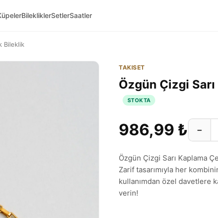
Küpeler
Bileklikler
Setler
Saatler
 Bileklik
TAKISET
Özgün Çizgi Sarı 
STOKTA
986,99 ₺
−
Özgün Çizgi Sarı Kaplama Çel
Zarif tasarımıyla her kombinin
kullanımdan özel davetlere k
verin!