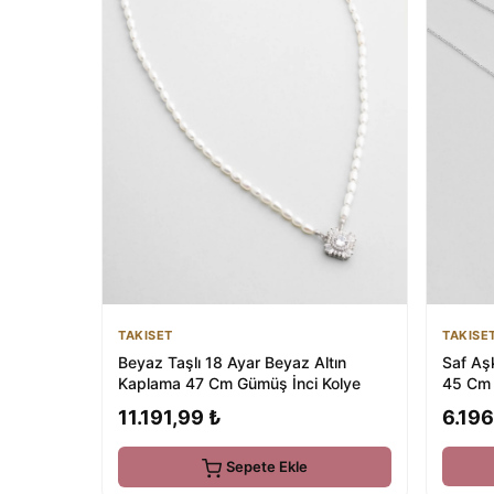
TAKISE
TAKISET
Saf Aş
Beyaz Taşlı 18 Ayar Beyaz Altın
45 Cm 
Kaplama 47 Cm Gümüş İnci Kolye
6.196
11.191,99 ₺
Sepete Ekle