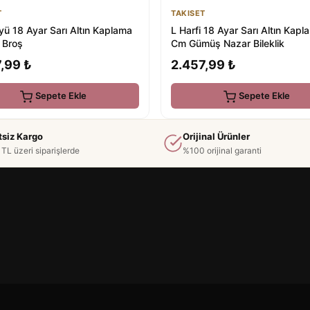
T
TAKISET
yü 18 Ayar Sarı Altın Kaplama
L Harfi 18 Ayar Sarı Altın Kap
 Broş
Cm Gümüş Nazar Bileklik
,99 ₺
2.457,99 ₺
Sepete Ekle
Sepete Ekle
tsiz Kargo
Orijinal Ürünler
TL üzeri siparişlerde
%100 orijinal garanti