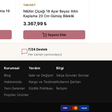
TAKISET
lama 19
Nilüfer Çiçeği 18 Ayar Beyaz Altın
Kaplama 20 Cm Gümüş Bileklik
3.367,99 ₺
Sepete Ekle
7/24 Destek
Her zaman yanınızdayız
Kurumsal
Yardım
Bilgi
Blog
İade ve Değişim
Sıkça Sorulan Sorular
Hakkımızda
Kargo ve Teslimat
Kullanım Şartları
Yeni Gelenler
Gizlilik Politikası
İletişim
Popüler Ürünler
VISA
PayPal