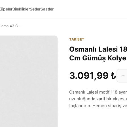
Küpeler
Bileklikler
Setler
Saatler
plama 43 C...
TAKISET
Osmanlı Lalesi 1
Cm Gümüş Koly
3.091,99 ₺
−
Osmanlı Lalesi motifli 18 ay
uzunluğunda zarif bir aksesuar
taçlandırın. Hemen sipariş ve