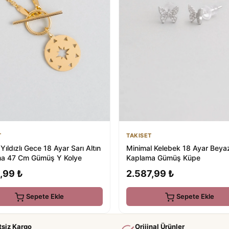
T
TAKISET
 Yıldızlı Gece 18 Ayar Sarı Altın
Minimal Kelebek 18 Ayar Beyaz
a 47 Cm Gümüş Y Kolye
Kaplama Gümüş Küpe
,99 ₺
2.587,99 ₺
Sepete Ekle
Sepete Ekle
tsiz Kargo
Orijinal Ürünler