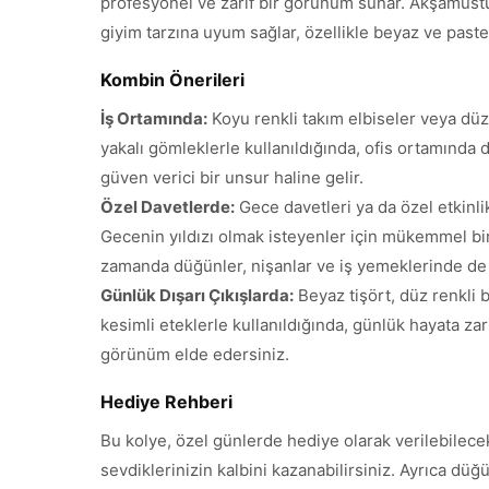
profesyonel ve zarif bir görünüm sunar. Akşamüstü 
giyim tarzına uyum sağlar, özellikle beyaz ve past
Kombin Önerileri
İş Ortamında:
Koyu renkli takım elbiseler veya düz
yakalı gömleklerle kullanıldığında, ofis ortamında 
güven verici bir unsur haline gelir.
Özel Davetlerde:
Gece davetleri ya da özel etkinlik
Gecenin yıldızı olmak isteyenler için mükemmel bir s
zamanda düğünler, nişanlar ve iş yemeklerinde de t
Günlük Dışarı Çıkışlarda:
Beyaz tişört, düz renkli 
kesimli eteklerle kullanıldığında, günlük hayata zarif
görünüm elde edersiniz.
Hediye Rehberi
Bu kolye, özel günlerde hediye olarak verilebilec
sevdiklerinizin kalbini kazanabilirsiniz. Ayrıca düğü