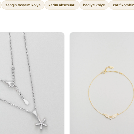
zengin tasarım kolye
kadın aksesuarı
hediye kolye
zarif kombin