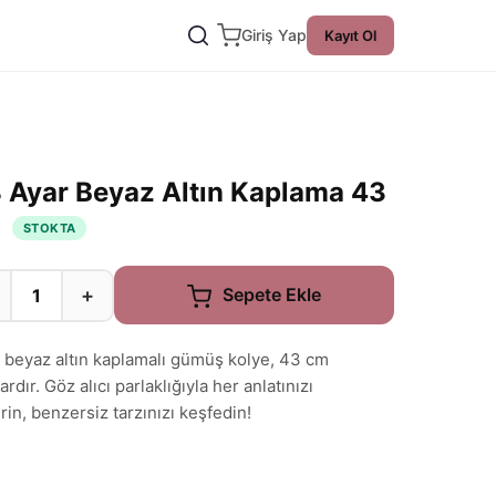
Giriş Yap
Kayıt Ol
8 Ayar Beyaz Altın Kaplama 43
e
STOKTA
+
Sepete Ekle
ar beyaz altın kaplamalı gümüş kolye, 43 cm
dır. Göz alıcı parlaklığıyla her anlatınızı
rin, benzersiz tarzınızı keşfedin!