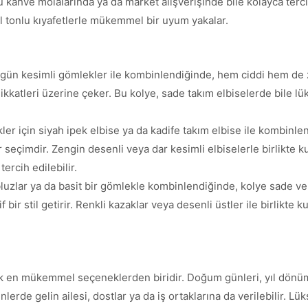
kahve molalarında ya da market alışverişinde bile kolayca terci
el tonlu kıyafetlerle mükemmel bir uyum yakalar.
gün kesimli gömlekler ile kombinlendiğinde, hem ciddi hem de za
dikkatleri üzerine çeker. Bu kolye, sade takım elbiselerde bile l
ler için siyah ipek elbise ya da kadife takım elbise ile kombinlen
eçimdir. Zengin desenli veya dar kesimli elbiselerle birlikte kull
ercih edilebilir.
bluzlar ya da basit bir gömlekle kombinlendiğinde, kolye sade ve
 bir stil getirir. Renkli kazaklar veya desenli üstler ile birlikte k
ek en mükemmel seçeneklerden biridir. Doğum günleri, yıl dönüm
nlerde gelin ailesi, dostlar ya da iş ortaklarına da verilebilir. L