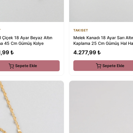
TAKISET
T
Melek Kanadı 18 Ayar Sarı Altı
l Çiçek 18 Ayar Beyaz Altın
Kaplama 25 Cm Gümüş Hal Ha
a 45 Cm Gümüş Kolye
4.277,99 ₺
,99 ₺
Sepete Ekle
Sepete Ekle