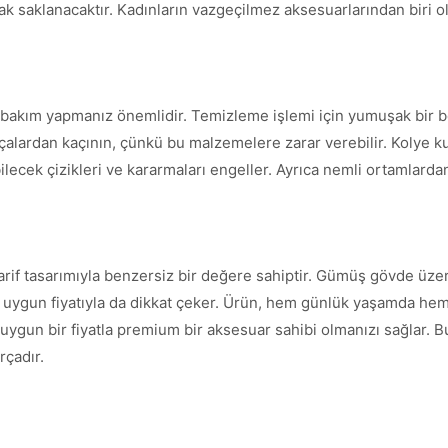
larak saklanacaktır. Kadınların vazgeçilmez aksesuarlarından biri 
 bakım yapmanız önemlidir. Temizleme işlemi için yumuşak bir b
fırçalardan kaçının, çünkü bu malzemelere zarar verebilir. Kolye ku
abilecek çizikleri ve kararmaları engeller. Ayrıca nemli ortaml
zarif tasarımıyla benzersiz bir değere sahiptir. Gümüş gövde üze
uygun fiyatıyla da dikkat çeker. Ürün, hem günlük yaşamda hem de 
ygun bir fiyatla premium bir aksesuar sahibi olmanızı sağlar. Bu 
rçadır.