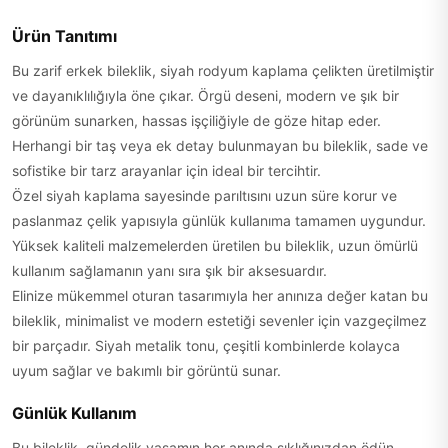
Ürün Tanıtımı
Bu zarif erkek bileklik, siyah rodyum kaplama çelikten üretilmiştir
ve dayanıklılığıyla öne çıkar. Örgü deseni, modern ve şık bir
görünüm sunarken, hassas işçiliğiyle de göze hitap eder.
Herhangi bir taş veya ek detay bulunmayan bu bileklik, sade ve
sofistike bir tarz arayanlar için ideal bir tercihtir.
Özel siyah kaplama sayesinde parıltısını uzun süre korur ve
paslanmaz çelik yapısıyla günlük kullanıma tamamen uygundur.
Yüksek kaliteli malzemelerden üretilen bu bileklik, uzun ömürlü
kullanım sağlamanın yanı sıra şık bir aksesuardır.
Elinize mükemmel oturan tasarımıyla her anınıza değer katan bu
bileklik, minimalist ve modern estetiği sevenler için vazgeçilmez
bir parçadır. Siyah metalik tonu, çeşitli kombinlerde kolayca
uyum sağlar ve bakımlı bir görüntü sunar.
Günlük Kullanım
Bu bileklik, gündelik yaşamın her anında şıklığınızdan ödün