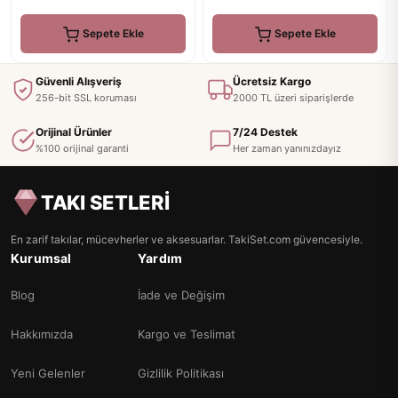
Sepete Ekle
Sepete Ekle
Güvenli Alışveriş
Ücretsiz Kargo
256-bit SSL koruması
2000 TL üzeri siparişlerde
Orijinal Ürünler
7/24 Destek
%100 orijinal garanti
Her zaman yanınızdayız
TAKI SETLERİ
En zarif takılar, mücevherler ve aksesuarlar. TakiSet.com güvencesiyle.
Kurumsal
Yardım
Blog
İade ve Değişim
Hakkımızda
Kargo ve Teslimat
Yeni Gelenler
Gizlilik Politikası