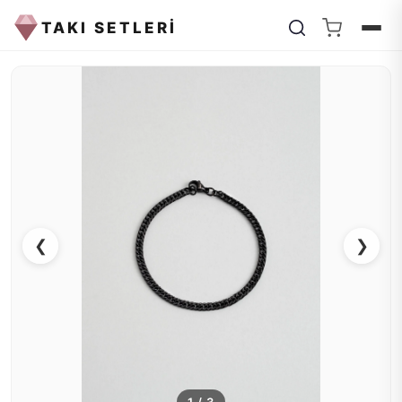
TAKI SETLERİ
❮
❯