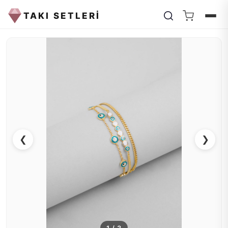
TAKI SETLERİ
❮
❯