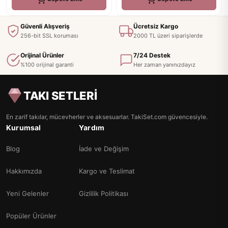
Güvenli Alışveriş
Ücretsiz Kargo
256-bit SSL koruması
2000 TL üzeri siparişlerde
Orijinal Ürünler
7/24 Destek
%100 orijinal garanti
Her zaman yanınızdayız
TAKI SETLERİ
En zarif takılar, mücevherler ve aksesuarlar. TakiSet.com güvencesiyle.
Kurumsal
Yardım
Blog
İade ve Değişim
Hakkımızda
Kargo ve Teslimat
Yeni Gelenler
Gizlilik Politikası
Popüler Ürünler